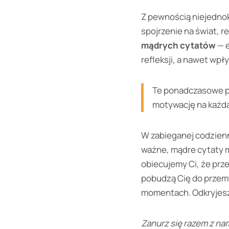
Z pewnością niejednok
spojrzenie na świat, r
mądrych cytatów
— e
refleksji, a nawet wp
Te ponadczasowe pe
motywację na każdą
W zabieganej codzienn
ważne, mądre cytaty m
obiecujemy Ci, że prz
pobudzą Cię do przemyś
momentach. Odkryjesz, 
Zanurz się razem z na