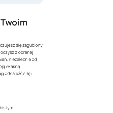
ę Twoim
czujesz się zagubiony.
boczysz z obranej
ień, niezależnie od
oją własną
ą odnaleźć siłę i
obistym