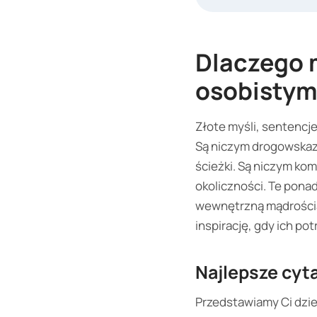
Dlaczego 
osobisty
Złote myśli, sentencj
Są niczym drogowskazy
ścieżki. Są niczym kom
okoliczności. Te pona
wewnętrzną mądrością. 
inspirację, gdy ich po
Najlepsze cyta
Przedstawiamy Ci dzi