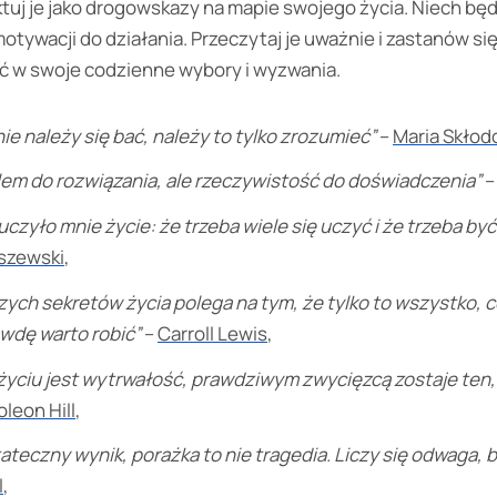
uj je jako drogowskazy na mapie swojego życia. Niech będą
motywacji do działania. Przeczytaj je uważnie i zastanów si
ć w swoje codzienne wybory i wyzwania.
ie należy się bać, należy to tylko zrozumieć”
–
Maria Skłod
blem do rozwiązania, ale rzeczywistość do doświadczenia”
czyło mnie życie: że trzeba wiele się uczyć i że trzeba b
szewski
,
zych sekretów życia polega na tym, że tylko to wszystko, c
awdę warto robić”
–
Carroll Lewis
,
życiu jest wytrwałość, prawdziwym zwycięzcą zostaje ten,
leon Hill
,
tateczny wynik, porażka to nie tragedia. Liczy się odwaga,
l
,