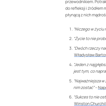
przewodnikiem. Potrakt
do refleksji i źródłem 
płynącą z nich mądroś
“Niczego w życiu n
“Życie to nie pro
“Dwóch rzeczy nau
Władysław Barto
“Jeden z najgłębs
jest tym, co napr
“Najważniejsza w 
nim zostać”
–
Napo
“Sukces to nie os
Winston Churchil