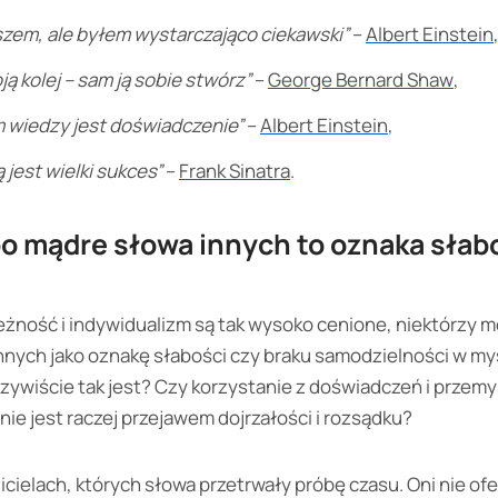
zem, ale byłem wystarczająco ciekawski”
–
Albert Einstein
ją kolej – sam ją sobie stwórz”
–
George Bernard Shaw
,
 wiedzy jest doświadczenie”
–
Albert Einstein
,
 jest wielki sukces”
–
Frank Sinatra
.
po mądre słowa innych to oznaka słabo
eżność i indywidualizm są tak wysoko cenione, niektórzy 
nnych jako oznakę słabości czy braku samodzielności w my
zywiście tak jest? Czy korzystanie z doświadczeń i przemyś
nie jest raczej przejawem dojrzałości i rozsądku?
icielach, których słowa przetrwały próbę czasu. Oni nie o