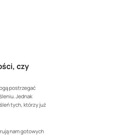
,
ści, czy
mogą postrzegać
śleniu. Jednak
leń tych, którzy już
ferują nam gotowych