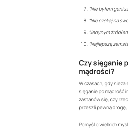
“Nie byłem genius
“Nie czekaj na swo
“Jedynym źródłem
“Najlepszą zemstą
Czy sięganie 
mądrości?
W czasach, gdy niezal
sięganie po mądrość i
zastanów się, czy rzec
przeszli pewną drogę, 
Pomyśl o wielkich myśl