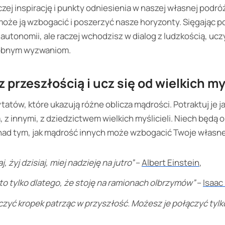
aczej inspirację i punkty odniesienia w naszej własnej podró
może ją wzbogacić i poszerzyć nasze horyzonty. Sięgając po
autonomii, ale raczej wchodzisz w dialog z ludzkością, uczy
odobnym wyzwaniom.
 przeszłością i ucz się od wielkich myś
tatów, które ukazują różne oblicza mądrości. Potraktuj je 
 z innymi, z dziedzictwem wielkich myślicieli. Niech będą o
 nad tym, jak mądrość innych może wzbogacić Twoje własn
, żyj dzisiaj, miej nadzieję na jutro”
–
Albert Einstein
,
, to tylko dlatego, że stoję na ramionach olbrzymów”
–
Isaac
zyć kropek patrząc w przyszłość. Możesz je połączyć tylk