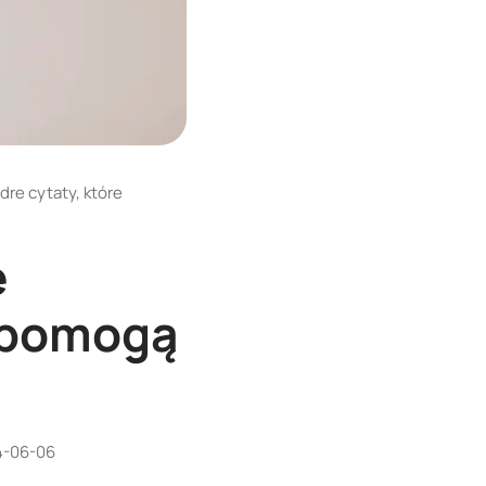
re cytaty, które
e
i pomogą
4-06-06