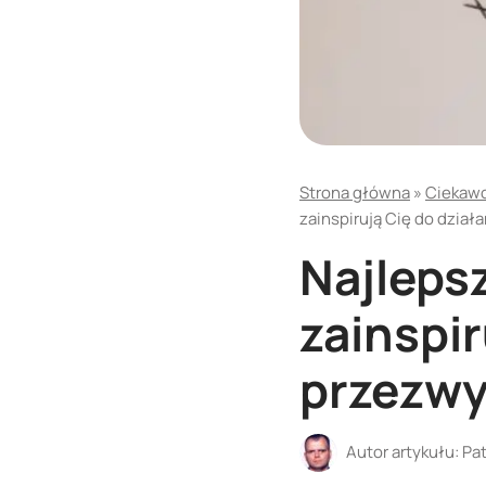
Strona główna
»
Ciekawos
zainspirują Cię do dział
Najleps
zainspir
przezwy
Autor artykułu:
Pat