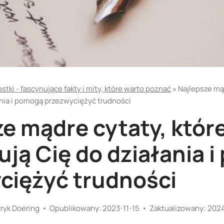
tki - fascynujące fakty i mity, które warto poznać
»
Najlepsze mąd
ania i pomogą przezwyciężyć trudności
ze mądre cytaty, któr
ują Cię do działania 
ciężyć trudności
ryk Doering
Opublikowany:
2023-11-15
Zaktualizowany:
202