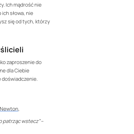
ży. Ich mądrość nie
 ich słowa, nie
sz się od tych, którzy
licieli
jako zaproszenie do
ne dla Ciebie
e doświadczenie.
 Newton
,
o patrząc wstecz”
–