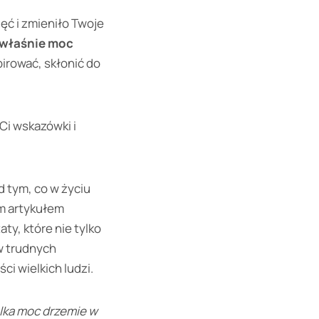
ęć i zmieniło Twoje
 właśnie moc
pirować, skłonić do
Ci wskazówki i
d tym, co w życiu
ym artykułem
ty, które nie tylko
 w trudnych
i wielkich ludzi.
elka moc drzemie w