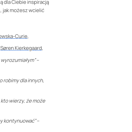
 dla Ciebie inspiracją
ę, jak możesz wcielić
owska-Curie
,
–
Søren Kierkegaard
,
yć wyrozumiałym”
–
o robimy dla innych,
 kto wierzy, że może
 by kontynuować”
–