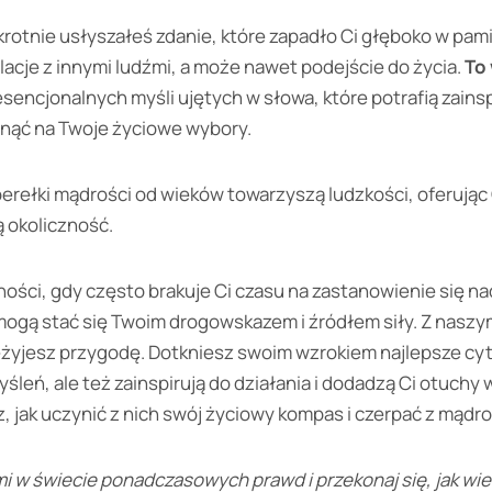
rotnie usłyszałeś zdanie, które zapadło Ci głęboko w pami
elacje z innymi ludźmi, a może nawet podejście do życia.
To
sencjonalnych myśli ujętych w słowa, które potrafią zains
łynąć na Twoje życiowe wybory.
rełki mądrości od wieków towarzyszą ludzkości, oferując 
 okoliczność.
ości, gdy często brakuje Ci czasu na zastanowienie się na
ogą stać się Twoim drogowskazem i źródłem siły. Z nasz
eżyjesz przygodę. Dotkniesz swoim wzrokiem najlepsze cyta
leń, ale też zainspirują do działania i dodadzą Ci otuchy
jak uczynić z nich swój życiowy kompas i czerpać z mądrośc
mi w świecie ponadczasowych prawd i przekonaj się, jak wi