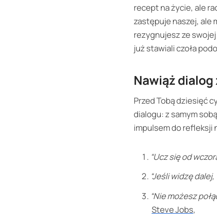
recept na życie, ale r
zastępuje naszej, ale 
rezygnujesz ze swojej 
już stawiali czoła p
Nawiąż dialog z
Przed Tobą dziesięć cy
dialogu: z samym sobą,
impulsem do refleksji
“Ucz się od wczoraj
“Jeśli widzę dalej
“Nie możesz połąc
Steve Jobs
,