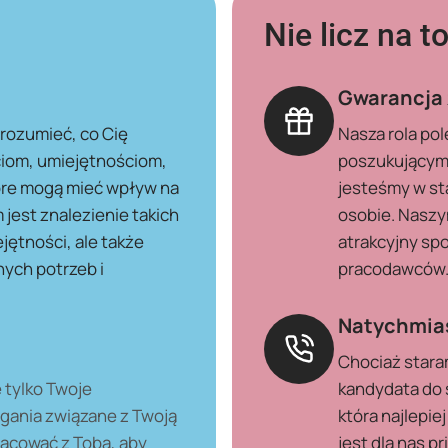
Nie licz na t
Gwarancja 
zrozumieć, co Cię
Nasza rola po
ciom, umiejętnościom,
poszukującymi
óre mogą mieć wpływ na
jesteśmy w sta
est znalezienie takich
osobie. Naszy
jętności, ale także
atrakcyjny spo
ych potrzeb i
pracodawców
Natychmias
Chociaż stara
 tylko Twoje
kandydata do 
agania związane z Twoją
która najlepi
acować z Tobą, aby
jest dla nas 