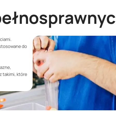
epełnosprawny
ciami.
ostosowane do
jazne,
 takimi, które