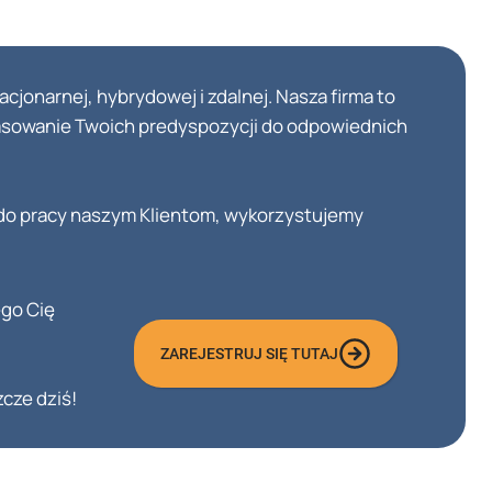
onarnej, hybrydowej i zdalnej. Nasza firma to
pasowanie Twoich predyspozycji do odpowiednich
o pracy naszym Klientom, wykorzystujemy
ego Cię
ZAREJESTRUJ SIĘ TUTAJ
zcze dziś!