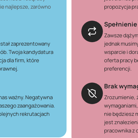
bie najlepsze, zarówno
propozycja pra
Spełnienie
Zawsze dążym
ostał zaprezentowany
jednak musimy
sób. Twoja kandydatura
wsparcie i do
a dla firm, które
oferta pracy 
prawnej.
preferencji.
Brak wyma
a nas ważny. Negatywna
Zrozumienie, 
naszego zaangażowania.
wymaganiami, j
olejnych rekrutacjach
nie będziesz 
jest znalezien
pracownika z 