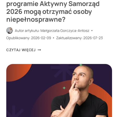
programie Aktywny Samorząd
2026 mogą otrzymać osoby
niepełnosprawne?
Autor artykułu:
Małgorzata Gorczyca-Antosz
Opublikowany:
2026-02-09
Zaktualizowany:
2026-07-23
JAKIE
CZYTAJ WIĘCEJ
DOFINANSOWANIA
W
PROGRAMIE
AKTYWNY
SAMORZĄD
2026
MOGĄ
OTRZYMAĆ
OSOBY