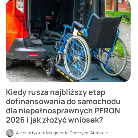
NA
PRZYSTAWKĘ
ELEKTRYCZNĄ
DO
WÓZKA
INWALIDZKIEGO
2026?
ZYSKAJ
MOBILNOŚĆ
Kiedy rusza najbliższy etap
dofinansowania do samochodu
dla niepełnosprawnych PFRON
2026
i jak złożyć wniosek?
Autor artykułu:
Małgorzata Gorczyca-Antosz