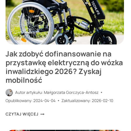
2025?
STAWKI
2026,
WYRÓWNANIE
Jak zdobyć dofinansowanie na
przystawkę elektryczną do wózka
inwalidzkiego 2026? Zyskaj
mobilność
Autor artykułu:
Małgorzata Gorczyca-Antosz
Opublikowany:
2024-04-04
Zaktualizowany:
2026-02-10
JAK
CZYTAJ WIĘCEJ
ZDOBYĆ
DOFINANSOWANIE