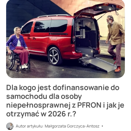
NAD
DZIECKIEM
DLA
RODZICÓW
Z
NIEPEŁNOSPRAWNOŚCIĄ
Dla kogo jest dofinansowanie do
samochodu dla osoby
niepełnosprawnej z PFRON i jak je
otrzymać w
2026
r.?
Autor artykułu:
Małgorzata Gorczyca-Antosz