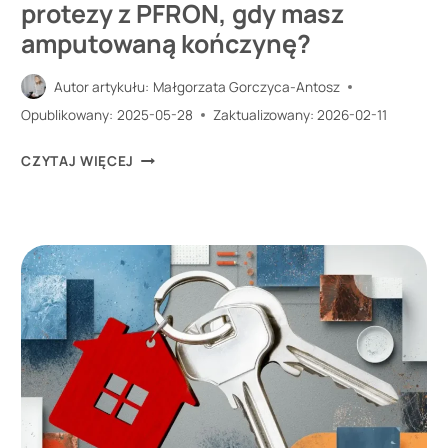
protezy z PFRON, gdy masz
amputowaną kończynę?
Autor artykułu:
Małgorzata Gorczyca-Antosz
Opublikowany:
2025-05-28
Zaktualizowany:
2026-02-11
JAK
CZYTAJ WIĘCEJ
DOSTAĆ
DOFINANSOWANIE
DO
PROTEZY
Z
PFRON,
GDY
MASZ
AMPUTOWANĄ
KOŃCZYNĘ?