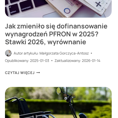
ELEKTRYCZNEGO?
Jak zmieniło się dofinansowanie
wynagrodzeń PFRON w 2025?
Stawki 2026, wyrównanie
Autor artykułu:
Małgorzata Gorczyca-Antosz
Opublikowany:
2025-01-03
Zaktualizowany:
2026-01-14
JAK
CZYTAJ WIĘCEJ
ZMIENIŁO
SIĘ
DOFINANSOWANIE
WYNAGRODZEŃ
PFRON
W