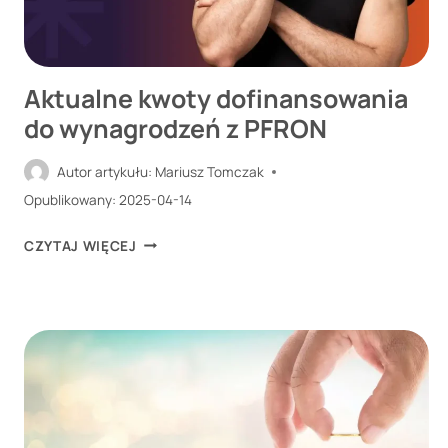
NIEPEŁNOSPRAWNE?
Aktualne kwoty dofinansowania
do wynagrodzeń z PFRON
Autor artykułu:
Mariusz Tomczak
Opublikowany:
2025-04-14
AKTUALNE
CZYTAJ WIĘCEJ
KWOTY
DOFINANSOWANIA
DO
WYNAGRODZEŃ
Z
PFRON