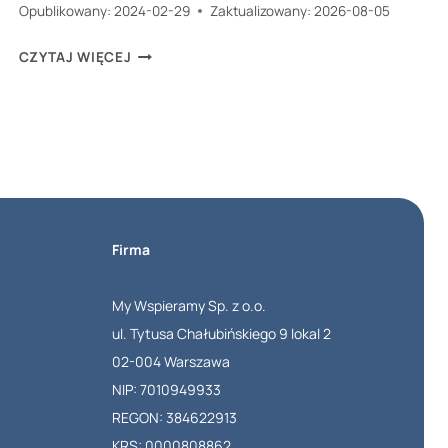
Opublikowany:
2024-02-29
Zaktualizowany:
2026-08-05
KIEDY
CZYTAJ WIĘCEJ
RUSZA
NAJBLIŻSZY
ETAP
DOFINANSOWANIA
DO
SAMOCHODU
Firma
DLA
NIEPEŁNOSPRAWNYCH
My Wspieramy Sp. z o.o.
PFRON
ul. Tytusa Chałubińskiego 9 lokal 2
2026
02-004 Warszawa
I
NIP: 7010949933
JAK
REGON: 384622913
ZŁOŻYĆ
KRS: 0000808862
WNIOSEK?