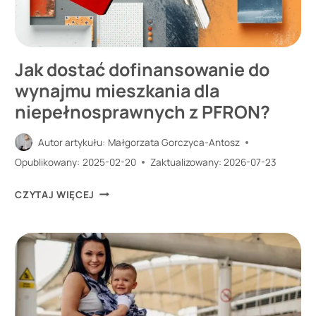
Jak dostać dofinansowanie do
wynajmu mieszkania dla
niepełnosprawnych z PFRON?
Autor artykułu:
Małgorzata Gorczyca-Antosz
Opublikowany:
2025-02-20
Zaktualizowany:
2026-07-23
JAK
CZYTAJ WIĘCEJ
DOSTAĆ
DOFINANSOWANIE
DO
WYNAJMU
MIESZKANIA
DLA