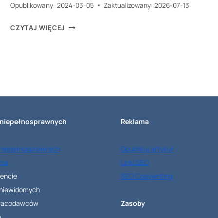
Opublikowany:
2024-03-05
Zaktualizowany:
2026-07-13
DLA
CZYTAJ WIĘCEJ
KOGO
JEST
DOFINANSOWANIE
DO
SAMOCHODU
DLA
 niepełnosprawnych
Reklama
OSOBY
NIEPEŁNOSPRAWNEJ
 niepełnosprawnych
Opublikuj artykuł
Z
lna
Linki SEO
PFRON
rencie
SEO Copywriting
I
 niewidomych
JAK
pracodawców
Zasoby
JE
e
OTRZYMAĆ