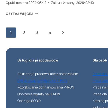
Opublikowany:
2024-03-12
Zaktualizowany:
2026-02-10
JAK
CZYTAJ WIĘCEJ
UZYSKAĆ
DOFINANSOWANIE
Nawigacja
Następna
1
2
3
4
NA
strony
STUDIA
strona
DLA
NIEPEŁNOSPRAWNYCH
Usługi dla pracodawców
Dla osób
W
2026
Rekrutacja pracowników z orzeczeniem
Praca dla
ROKU?
Optymalizacja wpłaty na PFRON
Praca zda
WSPARCIE
Pozyskiwanie dofinansowania PFRON
Praca na 
W
Obniżenie wpłaty na PFRON
Praca dla
UZYSKANIU
Obsługa SODiR
Katalog 
WYŻSZEGO
Instytucj
WYKSZTAŁCENIA