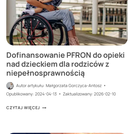
NIEPEŁNOSPRAWNYCH
Z
PFRON?
Dofinansowanie PFRON do opieki
nad dzieckiem dla rodziców z
niepełnosprawnością
Autor artykułu:
Małgorzata Gorczyca-Antosz
Opublikowany:
2024-04-13
Zaktualizowany:
2026-02-10
DOFINANSOWANIE
CZYTAJ WIĘCEJ
PFRON
DO
OPIEKI