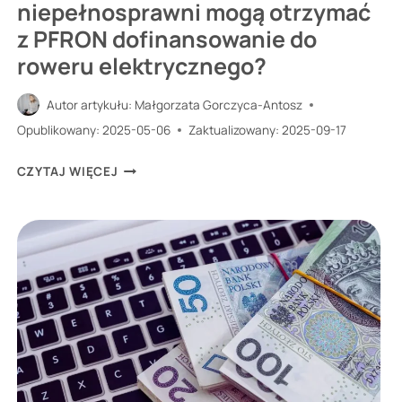
niepełnosprawni mogą otrzymać
z PFRON dofinansowanie do
roweru elektrycznego?
Autor artykułu:
Małgorzata Gorczyca-Antosz
Opublikowany:
2025-05-06
Zaktualizowany:
2025-09-17
SPRAWDZAMY,
CZYTAJ WIĘCEJ
CZY
NIEPEŁNOSPRAWNI
MOGĄ
OTRZYMAĆ
Z
PFRON
DOFINANSOWANIE
DO
ROWERU