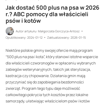
Jak dostać 500 plus na psa w 2026
r.? ABC pomocy dla właścicieli
psów i kotów
Autor artykułu:
Małgorzata Gorczyca-Antosz
Opublikowany:
2024-01-12
Zaktualizowany:
2026-01-15
Niektóre polskie gminy swojej ofercie mają program
“500 plus na psa i kota”, który stanowi istotne wsparcie
dla właścicieli czworonogów w opłaceniu wybranych
zabiegów weterynaryjnych, takich jak sterylizacja,
kastracja czy chipowanie. Działania gmin mają
przyczyniać się do zapobiegania bezdomności
zwierząt. Program tego typu daje możliwość
całkowitego pokrycia tych kosztów przez lokalne
samorządy, ułatwiając właścicielom psów i kotów