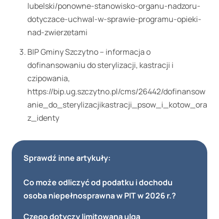
lubelski/ponowne-stanowisko-organu-nadzoru-
dotyczace-uchwal-w-sprawie-programu-opieki-
nad-zwierzetami
BIP Gminy Szczytno – informacja o
dofinansowaniu do sterylizacji, kastracji i
czipowania,
https://bip.ug.szczytno.pl/cms/26442/dofinansow
anie_do_sterylizacjikastracji_psow_i_kotow_ora
z_identy
Sprawdź inne artykuły:
Co może odliczyć od podatku i dochodu
osoba niepełnosprawna w PIT w 2026 r.?
Czego dotyczy limitowana ulga