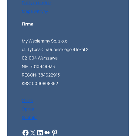
Polityka cookie
Mapa witryny
Firma
My Wspieramy Sp. z o.o.
ul. Tytusa Chałubińskiego 9 lokal 2
02-004 Warszawa
NIP: 7010949933
REGON: 384622913
KRS: 0000808862
O nas
Opinie
Kontakt
Facebook
X
LinkedIn
Medium
Pinterest