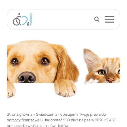
Przejdź
do
treści
Strona główna
»
Świadczenia - opisujemy Twoje prawa do
pomocy finansowej
»
Jak dostać 500 plus na psa w 2026 r.? ABC
pomocy dla właścicieli psów i kotów