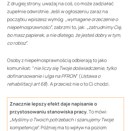
Z drugiej strony, uważaj na coś, co może zadziałać
zupełnie odwrotnie. Jeśli w ogłoszeniu zaraz na
początku wpiszesz wymóg: „
wymagane orzeczenie o
niepełnosprawności
”, zabrzmi to, jak: „
zatrudnimy Cię,
bo masz papierek, a nie dlatego, że jesteś dobry w tym,
co robisz
”.
Osoby z niepełnosprawnością odbierają to jako
komunikat: “
nie liczy się Twoje doświadczenie, tylko
dofinansowanie i ulga na PFRON
” (
Ustawa o
rehabilitacji art 68
). A przecież nie o to Ci chodzi.
Znacznie lepszy efekt daje napisanie o
przystosowaniu stanowiska pracy.
To mówi:
„
Myślimy o Twoich potrzebach i szanujemy Twoje
kompetencje
”. Później ma to wpływ na poziom