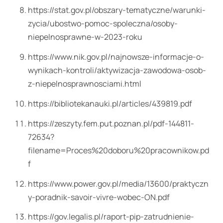
https://stat.gov.pl/obszary-tematyczne/warunki-
zycia/ubostwo-pomoc-spoleczna/osoby-
niepelnosprawne-w-2023-roku
https://www.nik.gov.pl/najnowsze-informacje-o-
wynikach-kontroli/aktywizacja-zawodowa-osob-
z-niepelnosprawnosciami.html
https://bibliotekanauki.pl/articles/439819.pdf
https://zeszyty.fem.put.poznan.pl/pdf-144811-
72634?
filename=Proces%20doboru%20pracownikow.pd
f
https://www.power.gov.pl/media/13600/praktyczn
y-poradnik-savoir-vivre-wobec-ON.pdf
https://gov.legalis.pl/raport-pip-zatrudnienie-