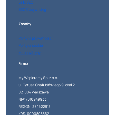
Linki SEO
SEO Copywriting
Zasoby
Polityka prywatności
Polityka cookie
Mapa witryny
Firma
My Wspieramy Sp. z o.o.
ul. Tytusa Chałubińskiego 9 lokal 2
02-004 Warszawa
NIP: 7010949933
REGON: 384622913
KRS: 0000808862