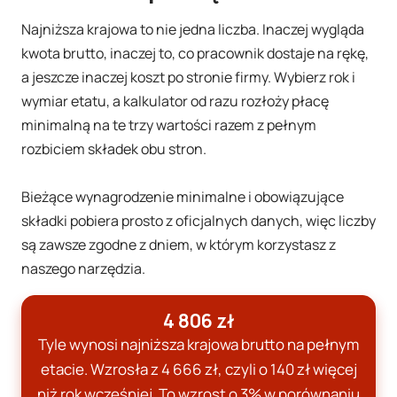
Najniższa krajowa to nie jedna liczba. Inaczej wygląda
kwota brutto, inaczej to, co pracownik dostaje na rękę,
a jeszcze inaczej koszt po stronie firmy. Wybierz rok i
wymiar etatu, a kalkulator od razu rozłoży płacę
minimalną na te trzy wartości razem z pełnym
rozbiciem składek obu stron.
Bieżące wynagrodzenie minimalne i obowiązujące
składki pobiera prosto z oficjalnych danych, więc liczby
są zawsze zgodne z dniem, w którym korzystasz z
naszego narzędzia.
4 806 zł
Tyle wynosi najniższa krajowa brutto na pełnym
etacie. Wzrosła z
4 666 zł
, czyli o
140 zł
więcej
niż rok wcześniej. To wzrost o
3%
w porównaniu