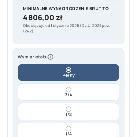
a
MINIMALNE WYNAGRODZENIE BRUTTO
c
4 806,00 zł
o
Obowiązuje od 1 stycznia 2026 (Dz.U. 2025 poz.
d
1242)
a
w
c
Wymiar etatu
y
i
:
5
Pełny
7
9
0
3/4
,
2
1/2
8
z
ł
1/4