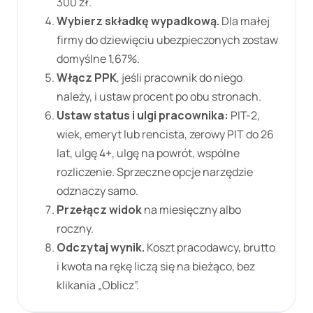
300 zł
.
Wybierz składkę wypadkową.
Dla małej
firmy do dziewięciu ubezpieczonych zostaw
domyślne
1,67%
.
Włącz PPK
, jeśli pracownik do niego
należy, i ustaw procent po obu stronach.
Ustaw status i ulgi pracownika:
PIT-2,
wiek, emeryt lub rencista, zerowy PIT do 26
lat, ulgę 4+, ulgę na powrót, wspólne
rozliczenie. Sprzeczne opcje narzędzie
odznaczy samo.
Przełącz widok
na miesięczny albo
roczny.
Odczytaj wynik.
Koszt pracodawcy, brutto
i kwota na rękę liczą się na bieżąco, bez
klikania „Oblicz”.