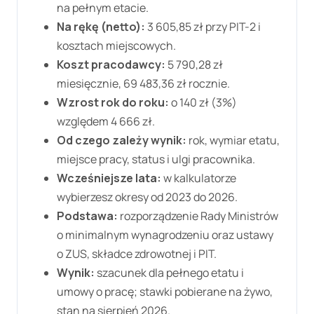
na pełnym etacie.
Na rękę (netto):
3 605,85 zł
przy PIT-2 i
kosztach miejscowych.
Koszt pracodawcy:
5 790,28 zł
miesięcznie,
69 483,36 zł
rocznie.
Wzrost rok do roku:
o
140 zł
(
3%
)
względem
4 666 zł
.
Od czego zależy wynik:
rok, wymiar etatu,
miejsce pracy, status i ulgi pracownika.
Wcześniejsze lata:
w kalkulatorze
wybierzesz okresy od 2023 do
2026
.
Podstawa:
rozporządzenie Rady Ministrów
o minimalnym wynagrodzeniu oraz ustawy
o ZUS, składce zdrowotnej i PIT.
Wynik:
szacunek dla pełnego etatu i
umowy o pracę; stawki pobierane na żywo,
stan na
sierpień
2026
.