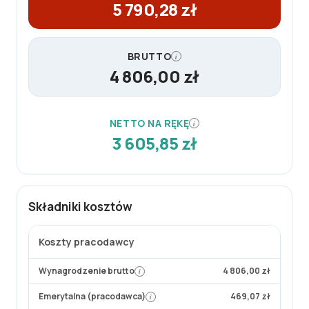
5
5 790,28 zł
w
z
y
ł
n
.
BRUTTO
i
i
4 806,00 zł
k
u
NETTO NA RĘKĘ
i
3 605,85 zł
Składniki kosztów
Koszty pracodawcy
Wynagrodzenie brutto
4 806,00 zł
i
Emerytalna (pracodawca)
469,07 zł
i