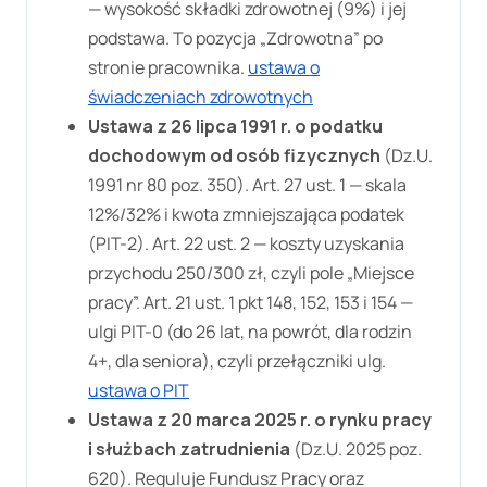
— wysokość składki zdrowotnej (9%) i jej
podstawa. To pozycja „Zdrowotna” po
stronie pracownika.
ustawa o
świadczeniach zdrowotnych
Ustawa z 26 lipca 1991 r. o podatku
dochodowym od osób fizycznych
(Dz.U.
1991 nr 80 poz. 350). Art. 27 ust. 1 — skala
12%/32% i kwota zmniejszająca podatek
(PIT-2). Art. 22 ust. 2 — koszty uzyskania
przychodu 250/300 zł, czyli pole „Miejsce
pracy”. Art. 21 ust. 1 pkt 148, 152, 153 i 154 —
ulgi PIT-0 (do 26 lat, na powrót, dla rodzin
4+, dla seniora), czyli przełączniki ulg.
ustawa o PIT
Ustawa z 20 marca 2025 r. o rynku pracy
i służbach zatrudnienia
(Dz.U. 2025 poz.
620). Reguluje Fundusz Pracy oraz