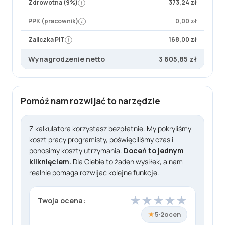
Zdrowotna (9%)
373,24 zł
i
PPK (pracownik)
0,00 zł
i
Zaliczka PIT
168,00 zł
i
Wynagrodzenie netto
3 605,85 zł
Pomóż nam rozwijać to narzędzie
Z kalkulatora korzystasz bezpłatnie. My pokryliśmy
koszt pracy programisty, poświęciliśmy czas i
ponosimy koszty utrzymania.
Doceń to jednym
kliknięciem.
Dla Ciebie to żaden wysiłek, a nam
realnie pomaga rozwijać kolejne funkcje.
★
★
★
★
★
Twoja ocena:
★
5
·
2
ocen