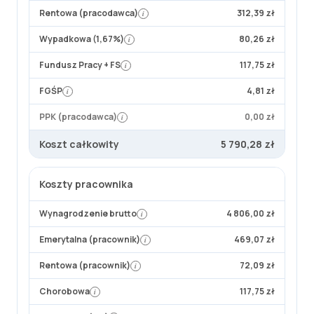
Rentowa (pracodawca)
312,39 zł
i
Wypadkowa (1,67%)
80,26 zł
i
Fundusz Pracy + FS
117,75 zł
i
FGŚP
4,81 zł
i
PPK (pracodawca)
0,00 zł
i
Koszt całkowity
5 790,28 zł
Koszty pracownika
Wynagrodzenie brutto
4 806,00 zł
i
Emerytalna (pracownik)
469,07 zł
i
Rentowa (pracownik)
72,09 zł
i
Chorobowa
117,75 zł
i