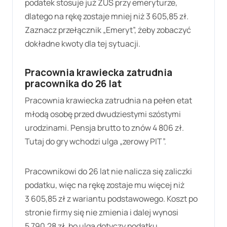
podatek stosuje już ZUS przy emeryturze,
dlatego na rękę zostaje mniej niż
3 605,85 zł
.
Zaznacz przełącznik „Emeryt”, żeby zobaczyć
dokładne kwoty dla tej sytuacji.
Pracownia krawiecka zatrudnia
pracownika do 26 lat
Pracownia krawiecka zatrudnia na pełen etat
młodą osobę przed dwudziestymi szóstymi
urodzinami. Pensja brutto to znów
4 806 zł
.
Tutaj do gry wchodzi ulga „zerowy PIT”.
Pracownikowi do 26 lat nie nalicza się zaliczki
podatku, więc na rękę zostaje mu więcej niż
3 605,85 zł
z wariantu podstawowego. Koszt po
stronie firmy się nie zmienia i dalej wynosi
5 790,28 zł
, bo ulga dotyczy podatku