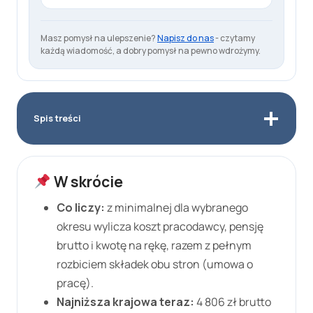
Masz pomysł na ulepszenie?
Napisz do nas
- czytamy
każdą wiadomość, a dobry pomysł na pewno wdrożymy.
Spis treści
W skrócie
Co liczy:
z minimalnej dla wybranego
okresu wylicza koszt pracodawcy, pensję
brutto i kwotę na rękę, razem z pełnym
rozbiciem składek obu stron (umowa o
pracę).
Najniższa krajowa teraz:
4 806 zł
brutto