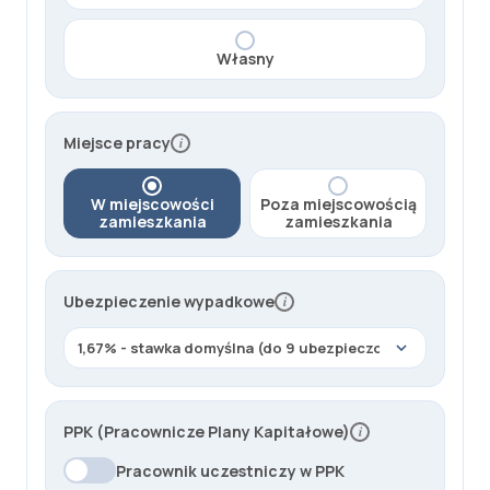
.
W
y
Własny
n
a
g
Miejsce pracy
i
r
o
W miejscowości
Poza miejscowością
d
zamieszkania
zamieszkania
z
e
n
Ubezpieczenie wypadkowe
i
i
e
b
r
u
PPK (Pracownicze Plany Kapitałowe)
i
t
Pracownik uczestniczy w PPK
t