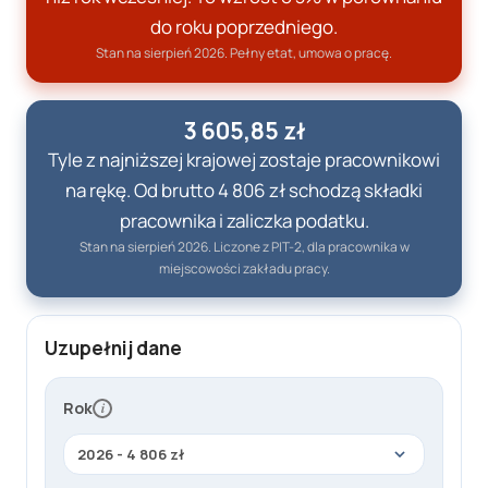
do roku poprzedniego.
Stan na
sierpień
2026
. Pełny etat, umowa o pracę.
3 605,85 zł
Tyle z najniższej krajowej zostaje pracownikowi
na rękę. Od brutto
4 806 zł
schodzą składki
pracownika i zaliczka podatku.
Stan na
sierpień
2026
. Liczone z PIT-2, dla pracownika w
miejscowości zakładu pracy.
K
Uzupełnij dane
o
s
z
Rok
i
t
p
r