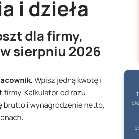
a i dzieła
szt dla firmy,
o
w sierpniu
2026
racownik.
Wpisz jedną kwotę i
t firmy. Kalkulator od razu
T
sk
ę brutto i wynagrodzenie netto,
ronach.
S