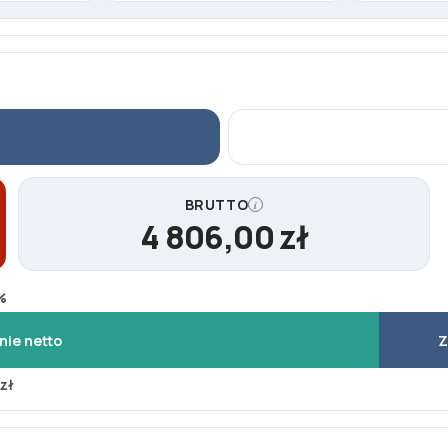
BRUTTO
i
4 806,00 zł
%
ie netto
Z
zł