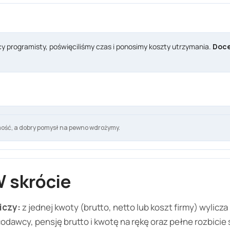
cy programisty, poświęciliśmy czas i ponosimy koszty utrzymania.
Doce
ość, a dobry pomysł na pewno wdrożymy.
 skrócie
iczy:
z jednej kwoty (brutto, netto lub koszt firmy) wylicza
odawcy, pensję brutto i kwotę na rękę oraz pełne rozbicie