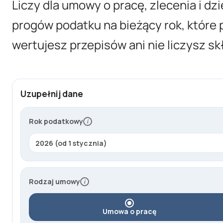
Liczy dla umowy o pracę, zlecenia i dz
progów podatku na bieżący rok, które 
wertujesz przepisów ani nie liczysz sk
K
Uzupełnij dane
o
s
z
Rok podatkowy
i
t
p
r
a
c
Rodzaj umowy
i
o
d
Umowa o pracę
a