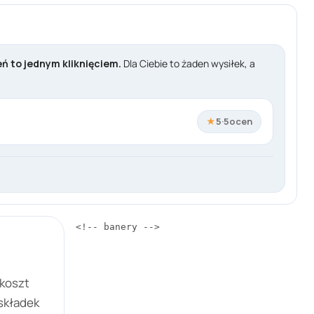
ń to jednym kliknięciem.
Dla Ciebie to żaden wysiłek, a
★
5
·
5
ocen
<!-- banery -->
 koszt
 składek