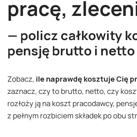
pracę, zleceni
— policz całkowity ko
pensję brutto i nett
Zobacz,
ile naprawdę kosztuje Cię p
zaznacz, czy to brutto, netto, czy kosz
rozłoży ją na koszt pracodawcy, pensj
z pełnym rozbiciem składek po obu st