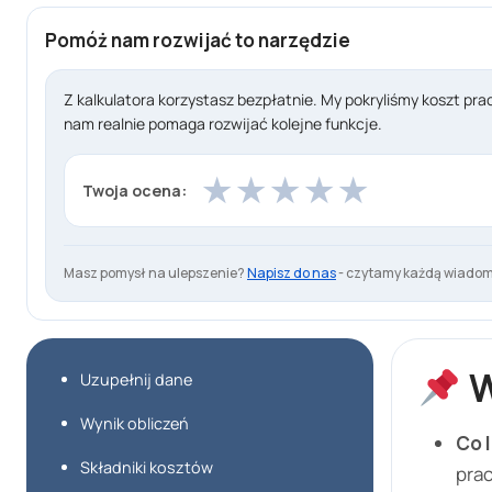
Pomóż nam rozwijać to narzędzie
Z kalkulatora korzystasz bezpłatnie. My pokryliśmy koszt pra
nam realnie pomaga rozwijać kolejne funkcje.
★
★
★
★
★
Twoja ocena:
Masz pomysł na ulepszenie?
Napisz do nas
- czytamy każdą wiadom
W
Uzupełnij dane
Wynik obliczeń
Co l
Składniki kosztów
prac