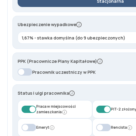
Stacjonarna
r
o
d
Ubezpieczenie wypadkowe
i
z
e
n
i
e
PPK (Pracownicze Plany Kapitałowe)
i
b
r
Pracownik uczestniczy w PPK
u
t
t
Status i ulgi pracownika
i
o
:
Praca w miejscowości
PIT-2 złożon
zamieszkania
i
4
8
Emeryt
Rencista
i
i
0