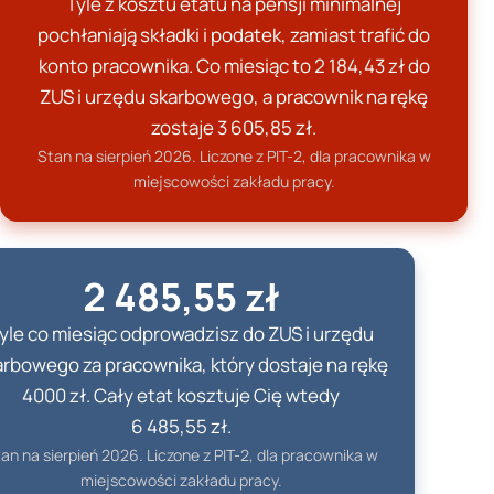
Tyle z kosztu etatu na pensji minimalnej
pochłaniają składki i podatek, zamiast trafić do
konto pracownika. Co miesiąc to
2 184,43 zł
do
ZUS i urzędu skarbowego, a pracownik na rękę
zostaje
3 605,85 zł
.
Stan na
sierpień
2026
. Liczone z PIT-2, dla pracownika w
miejscowości zakładu pracy.
2 485,55 zł
yle co miesiąc odprowadzisz do ZUS i urzędu
arbowego za pracownika, który dostaje na rękę
4000 zł. Cały etat kosztuje Cię wtedy
6 485,55 zł
.
tan na
sierpień
2026
. Liczone z PIT-2, dla pracownika w
miejscowości zakładu pracy.