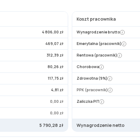
Koszt pracownika
4 806,00 zł
Wynagrodzenie brutto
i
469,07 zł
Emerytalna (pracownik)
i
312,39 zł
Rentowa (pracownik)
i
80,26 zł
Chorobowa
i
117,75 zł
Zdrowotna (9%)
i
4,81 zł
PPK (pracownik)
i
0,00 zł
Zaliczka PIT
i
0,00 zł
5 790,28 zł
Wynagrodzenie netto