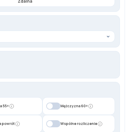
Zdalna
a 55+
Mężczyzna 60+
i
i
a powrót
Wspólne rozliczenie
i
i