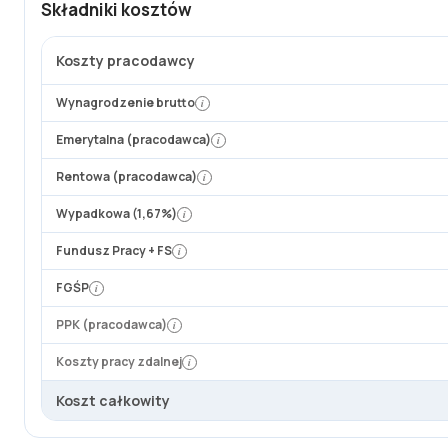
e
Składniki kosztów
n
e
Koszty pracodawcy
t
t
Wynagrodzenie brutto
i
o
Emerytalna (pracodawca)
i
:
3
Rentowa (pracodawca)
i
6
Wypadkowa (1,67%)
i
0
5
Fundusz Pracy + FS
i
,
FGŚP
i
8
5
PPK (pracodawca)
i
z
Koszty pracy zdalnej
i
ł
.
Koszt całkowity