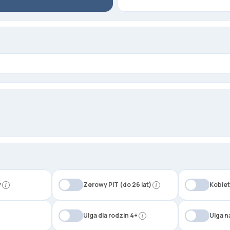
y
Zerowy PIT (do 26 lat)
Kobiet
i
i
Ulga dla rodzin 4+
Ulga n
i