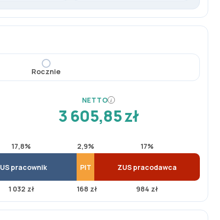
Rocznie
NETTO
i
3 605,85 zł
17,8%
2,9%
17%
US pracownik
PIT
ZUS pracodawca
1 032 zł
168 zł
984 zł