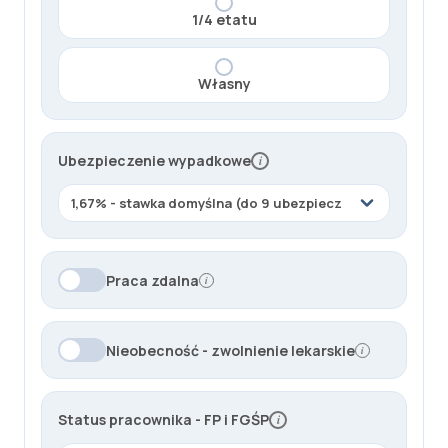
z
1/4 etatu
ł
m
i
Własny
e
s
i
Ubezpieczenie wypadkowe
i
ę
c
z
n
i
Praca zdalna
i
e
.
W
Nieobecność - zwolnienie lekarskie
i
y
n
a
Status pracownika - FP i FGŚP
i
g