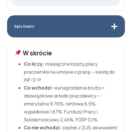
Spis treści
W skrócie
Co liczy:
miesięczne koszty płacy
pracownika na umowie o pracę — kwotę do
INF-D-P.
Co wchodzi:
wynagrodzenie brutto +
obowiązkowe składki pracodawcy —
emerytalna
9,76%
, rentowa
6,5%
,
wypadkowa
1,67%
, Fundusz Pracy i
Solidarnościowy
2,45%
, FGŚP
0,1%
.
Co nie wchodzi:
zasiłek z ZUS, ekwiwalent