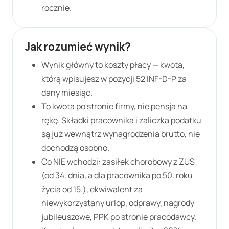
rocznie.
Jak rozumieć wynik?
Wynik główny to koszty płacy — kwota,
którą wpisujesz w pozycji 52 INF-D-P za
dany miesiąc.
To kwota po stronie firmy, nie pensja na
rękę. Składki pracownika i zaliczka podatku
są już wewnątrz wynagrodzenia brutto, nie
dochodzą osobno.
Co NIE wchodzi: zasiłek chorobowy z ZUS
(od 34. dnia, a dla pracownika po 50. roku
życia od 15.), ekwiwalent za
niewykorzystany urlop, odprawy, nagrody
jubileuszowe, PPK po stronie pracodawcy.