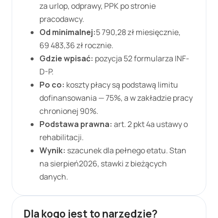
za urlop, odprawy, PPK po stronie
pracodawcy.
Od minimalnej:
5 790,28 zł
miesięcznie,
69 483,36 zł
rocznie.
Gdzie wpisać:
pozycja 52 formularza INF-
D-P.
Po co:
koszty płacy są podstawą limitu
dofinansowania — 75%, a w zakładzie pracy
chronionej 90%.
Podstawa prawna:
art. 2 pkt 4a ustawy o
rehabilitacji.
Wynik:
szacunek dla pełnego etatu. Stan
na
sierpień
2026
, stawki z bieżących
danych.
Dla kogo jest to narzędzie?