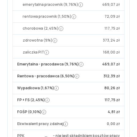
emerytalna pracownik (9,76%)
469,07 zł
i
rentowa pracownik (1,50%)
72,09 zł
i
chorobowa (2,45%)
117,75 zł
i
zdrowotna (9%)
373,24 zł
i
zaliczka PIT
168,00 zł
i
Emerytalna - pracodawca (9,76%)
469,07 zł
i
Rentowa - pracodawca (6,50%)
312,39 zł
i
Wypadkowa (1,67%)
80,26 zł
i
FP + FS (2,45%)
117,75 zł
i
FGŚP (0,10%)
4,81 zł
i
Ekwiwalent pracy zdalnej
0,00 zł
i
PPK
- nie jest składnikiem kosztów płacy