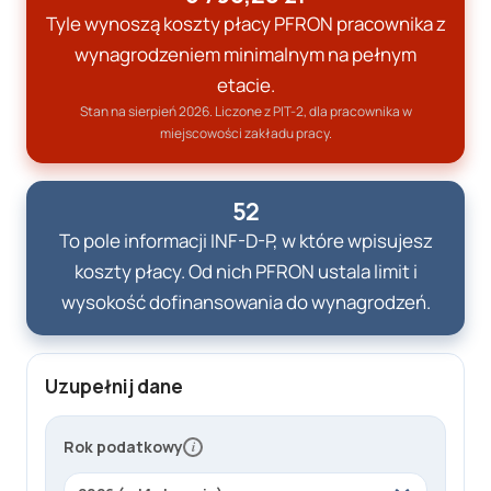
Tyle wynoszą koszty płacy PFRON pracownika z
wynagrodzeniem minimalnym na pełnym
etacie.
Stan na
sierpień
2026
. Liczone z PIT-2, dla pracownika w
miejscowości zakładu pracy.
52
To pole informacji INF-D-P, w które wpisujesz
koszty płacy. Od nich PFRON ustala limit i
wysokość dofinansowania do wynagrodzeń.
K
Uzupełnij dane
o
s
z
Rok podatkowy
i
t