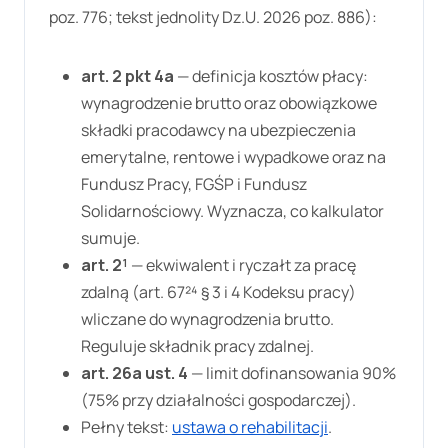
poz. 776; tekst jednolity Dz.U. 2026 poz. 886):
art. 2 pkt 4a
— definicja kosztów płacy:
wynagrodzenie brutto oraz obowiązkowe
składki pracodawcy na ubezpieczenia
emerytalne, rentowe i wypadkowe oraz na
Fundusz Pracy, FGŚP i Fundusz
Solidarnościowy. Wyznacza, co kalkulator
sumuje.
art. 2¹
— ekwiwalent i ryczałt za pracę
zdalną (art. 67²⁴ § 3 i 4 Kodeksu pracy)
wliczane do wynagrodzenia brutto.
Reguluje składnik pracy zdalnej.
art. 26a ust. 4
— limit dofinansowania 90%
(75% przy działalności gospodarczej).
Pełny tekst:
ustawa o rehabilitacji
.