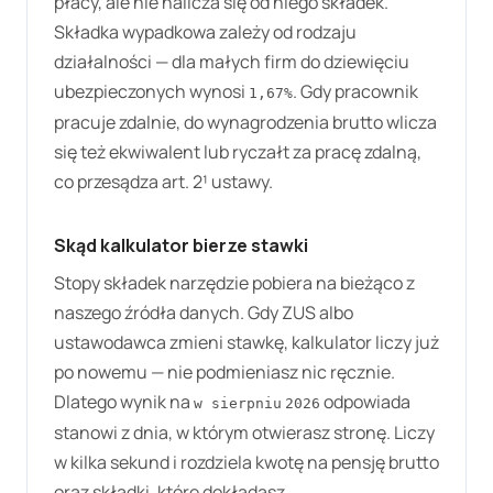
płacy, ale nie nalicza się od niego składek.
Składka wypadkowa zależy od rodzaju
działalności — dla małych firm do dziewięciu
ubezpieczonych wynosi
. Gdy pracownik
1,67%
pracuje zdalnie, do wynagrodzenia brutto wlicza
się też ekwiwalent lub ryczałt za pracę zdalną,
co przesądza art. 2¹ ustawy.
Skąd kalkulator bierze stawki
Stopy składek narzędzie pobiera na bieżąco z
naszego źródła danych. Gdy ZUS albo
ustawodawca zmieni stawkę, kalkulator liczy już
po nowemu — nie podmieniasz nic ręcznie.
Dlatego wynik na
odpowiada
w sierpniu
2026
stanowi z dnia, w którym otwierasz stronę. Liczy
w kilka sekund i rozdziela kwotę na pensję brutto
oraz składki, które dokładasz.