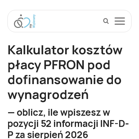
Przejdź
do
treści
Kalkulator kosztów
płacy PFRON
pod
dofinansowanie do
wynagrodzeń
— oblicz, ile wpiszesz w
pozycji 52 informacji INF-D-
P za
sierpień
2026