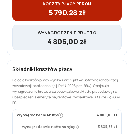
6
KOSZTY PŁACY PFRON
,
5 790,28 zł
0
0
z
WYNAGRODZENIE BRUTTO
ł
4 806,00 zł
.
Składniki kosztów płacy
Pojęcie kosztów płacy wynika z art. 2 pkt 4a ustawy o rehabilitacji
zawodowej i społecznej (t.j. Dz.U. 2026 poz. 884). Obejmuje
wynagrodzenie brutto oraz obowiązkowe składki pracodawcy na
ubezpieczenia emerytalne, rentowe i wypadkowe, a także FP, FGŚP i
FS.
Wynagrodzenie brutto
4 806,00 zł
i
wynagrodzenie netto na rękę
3 605,85 zł
i