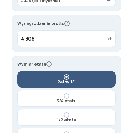
y
p
ł
a
Wynagrodzenie brutto
i
c
y
zł
P
F
R
Wymiar etatu
i
O
N
:
Pełny 1/1
5
7
9
3/4 etatu
0
,
1/2 etatu
2
8