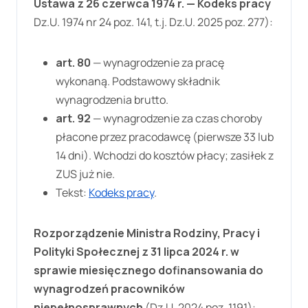
Ustawa z 26 czerwca 1974 r. — Kodeks pracy
Dz.U. 1974 nr 24 poz. 141, t.j. Dz.U. 2025 poz. 277):
art. 80
— wynagrodzenie za pracę
wykonaną. Podstawowy składnik
wynagrodzenia brutto.
art. 92
— wynagrodzenie za czas choroby
płacone przez pracodawcę (pierwsze 33 lub
14 dni). Wchodzi do kosztów płacy; zasiłek z
ZUS już nie.
Tekst:
Kodeks pracy
.
Rozporządzenie Ministra Rodziny, Pracy i
Polityki Społecznej z 31 lipca 2024 r. w
sprawie miesięcznego dofinansowania do
wynagrodzeń pracowników
niepełnosprawnych
(Dz.U. 2024 poz. 1191):