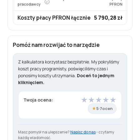
i
pracodawcy
PFRON
Koszty płacy PFRON łącznie
5 790,28 zł
Pomóż nam rozwijać to narzędzie
Z kalkulatora korzystasz bezpłatnie. My pokryliśmy
koszt pracy programisty, poświęciliśmy czas i
ponosimy koszty utrzymania.
Doceń to jednym
kliknięciem.
★
★
★
★
★
Twoja ocena:
★
5
·
7
ocen
Masz pomysł na ulepszenie?
Napisz do nas
- czytamy
każdą wiadomość.