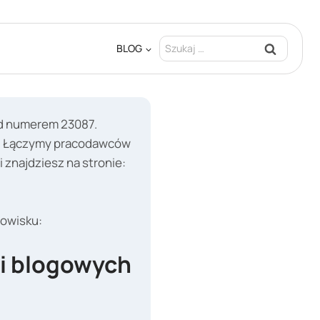
Szukaj:
BLOG
od numerem 23087.
ci. Łączymy pracodawców
znajdziesz na stronie:
nowisku:
ci blogowych