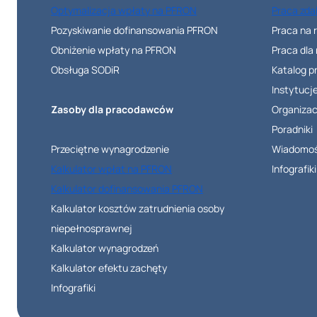
Optymalizacja wpłaty na PFRON
Praca zda
Pozyskiwanie dofinansowania PFRON
Praca na 
Obniżenie wpłaty na PFRON
Praca dla
Obsługa SODiR
Katalog 
Instytucj
Zasoby dla pracodawców
Organizac
Poradniki
Przeciętne wynagrodzenie
Wiadomoś
Kalkulator wpłat na PFRON
Infografiki
Kalkulator dofinansowania PFRON
Kalkulator kosztów zatrudnienia osoby
niepełnosprawnej
Kalkulator wynagrodzeń
Kalkulator efektu zachęty
Infografiki