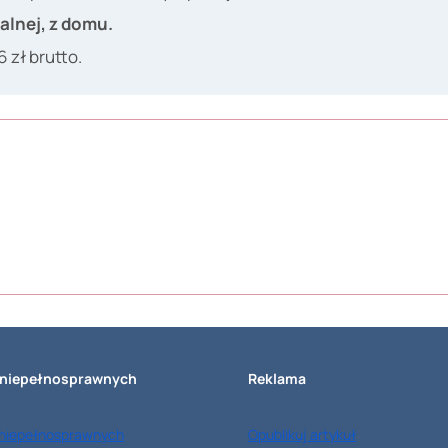
alnej, z domu.
zł brutto.
 niepełnosprawnych
Reklama
 niepełnosprawnych
Opublikuj artykuł