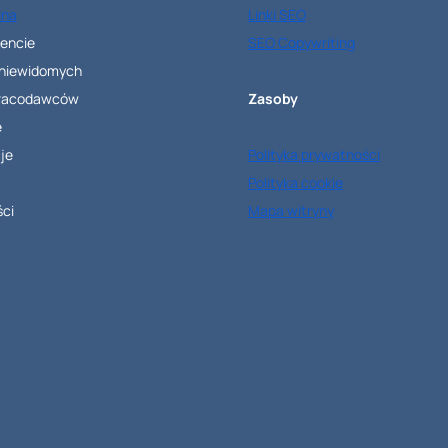
lna
Linki SEO
rencie
SEO Copywriting
 niewidomych
pracodawców
Zasoby
e
je
Polityka prywatności
Polityka cookie
ci
Mapa witryny