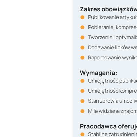
Zakres obowiązków
Publikowanie artyku
Pobieranie, kompres
Tworzenie i optymaliz
Dodawanie linków we
Raportowanie wynik
Wymagania:
Umiejętność publika
Umiejętność kompresj
Stan zdrowia umożli
Mile widziana znajom
Pracodawca oferuj
Stabilne zatrudnien