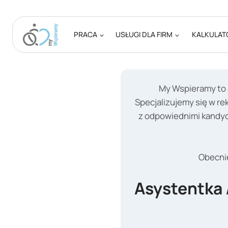
Przejdź
do
treści
PRACA
USŁUGI DLA FIRM
KALKULAT
My Wspieramy to 
Specjalizujemy się w r
z odpowiednimi kandyda
Obecnie
Asystentka 