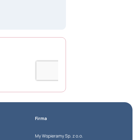
Firma
My Wspieramy Sp. z o.o.