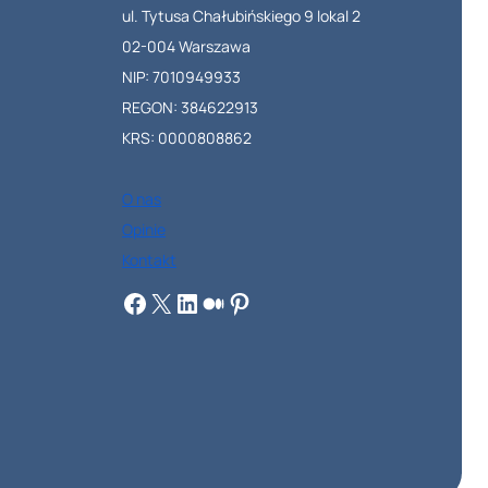
ul. Tytusa Chałubińskiego 9 lokal 2
02-004 Warszawa
NIP: 7010949933
REGON: 384622913
KRS: 0000808862
O nas
Opinie
Kontakt
Facebook
X
LinkedIn
Medium
Pinterest