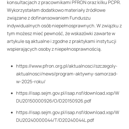
konsultacjach z pracownikami PFRON oraz kilku PCPR.
Wykorzystałam dodatkowo materiały źródłowe
związane z dofinansowaniem Funduszu
indywidualnych osób niepełnosprawnych. W związku z
tym możesz mieć pewność, że wskazówki zawarte w
artykule są aktualne i zgodne z praktykami instytucji
wspierających osoby z niepełnosprawnością.
https://www.pfron.org.pl/aktualnosci/szczegoly-
aktualnosci/news/program-aktywny-samorzad-
w-2025-roku/
https://isap.sejm.gov.pl/isap.nsf/download.xsp/W
DU20150000926/O/D20150926.pdf
https://isap.sejm.gov.pl/isap.nsf/download.xsp/W
DU20240000044/T/D20240044L.pdf