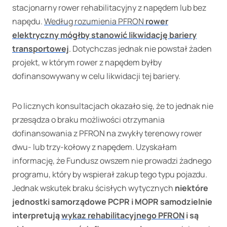
stacjonarny rower rehabilitacyjny z napędem lub bez
napędu.
Według rozumienia PFRON
rower
elektryczny mógłby stanowić likwidację bariery
transportowej
. Dotychczas jednak nie powstał żaden
projekt, w którym rower z napędem byłby
dofinansowywany w celu likwidacji tej bariery.
Po licznych konsultacjach okazało się, że to jednak nie
przesądza o braku możliwości otrzymania
dofinansowania z PFRON na zwykły terenowy rower
dwu- lub trzy-kołowy z napędem. Uzyskałam
informację, że Fundusz owszem nie prowadzi żadnego
programu, który by wspierał zakup tego typu pojazdu.
Jednak wskutek braku ścisłych wytycznych
niektóre
jednostki samorządowe PCPR i MOPR samodzielnie
interpretują
wykaz rehabilitacyjnego PFRON
i są