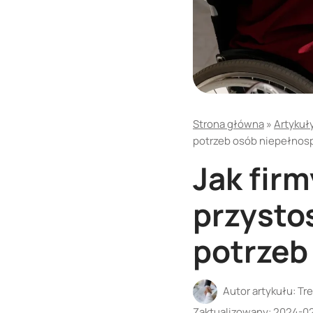
Strona główna
»
Artykuł
potrzeb osób niepełno
Jak fir
przysto
potrzeb
Autor artykułu:
Tre
Zaktualizowany:
2024-0