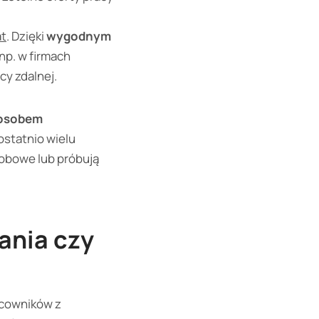
at
. Dzięki
wygodnym
np. w firmach
cy zdalnej.
osobem
ostatnio wielu
obowe lub próbują
ania czy
acowników z