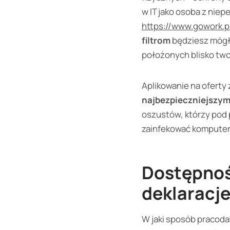
w IT jako osoba z nie
https://www.gowork.pl
filtrom
będziesz mógł 
położonych blisko two
Aplikowanie na oferty
najbezpieczniejszy
oszustów, którzy pod
zainfekować kompute
Dostępność
deklaracj
W jaki sposób pracoda