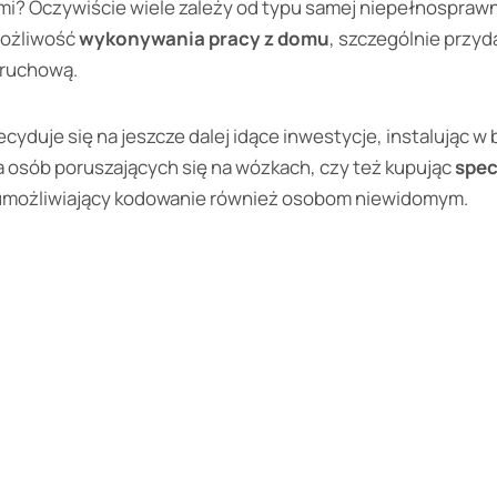
i? Oczywiście wiele zależy od typu samej niepełnospra
możliwość
wykonywania pracy z domu
, szczególnie przyd
 ruchową.
yduje się na jeszcze dalej idące inwestycje, instalując w
a osób poruszających się na wózkach, czy też kupując
spec
 umożliwiający kodowanie również osobom niewidomym.