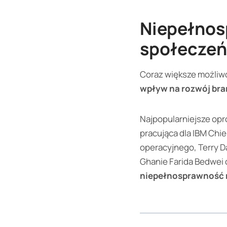
Niepełnosp
społecze
Coraz większe możliw
wpływ na rozwój bra
Najpopularniejsze opr
pracująca dla IBM Ch
operacyjnego, Terry Da
Ghanie Farida Bedwei c
niepełnosprawność n