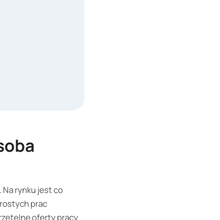
osoba
Na rynku jest co
prostych prac
rzetelne oferty pracy