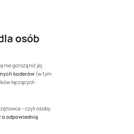
 dla osób
 nie gorszą niż jej
awnych koderów
(w tym
ników łączących
zętowca – czyli osoby
 o odpowiednią