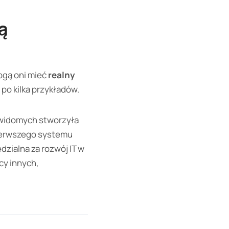
ą
ogą oni mieć
realny
 po kilka przykładów.
ewidomych stworzyła
pierwszego systemu
dzialna za rozwój IT w
cy innych,