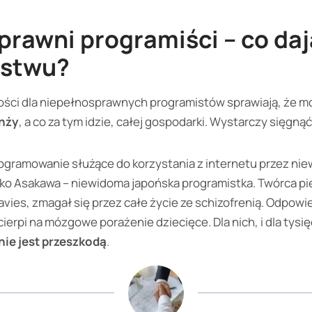
rawni programiści – co daj
ństwu?
ości dla niepełnosprawnych programistów sprawiają, że m
nży
, a co za tym idzie, całej gospodarki. Wystarczy sięgnąć
ogramowanie służące do korzystania z internetu przez ni
ieko Asakawa – niewidoma japońska programistka. Twórca 
vies, zmagał się przez całe życie ze schizofrenią. Odpowie
ierpi na mózgowe porażenie dziecięce. Dla nich, i dla tysię
ie jest przeszkodą
.