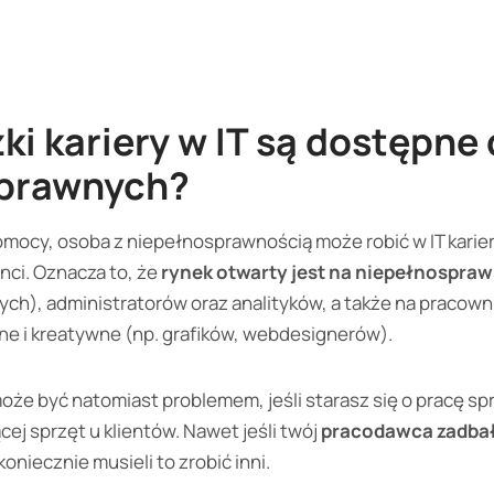
żki kariery w IT są dostępne
prawnych?
omocy, osoba z niepełnosprawnością może robić w IT karierę
ci. Oznacza to, że
rynek otwarty jest na niepełnospr
ch), administratorów oraz analityków, a także na pracow
ne i kreatywne (np. grafików, webdesignerów).
e być natomiast problemem, jeśli starasz się o pracę spr
ącej sprzęt u klientów. Nawet jeśli twój
pracodawca zadbał
ekoniecznie musieli to zrobić inni.