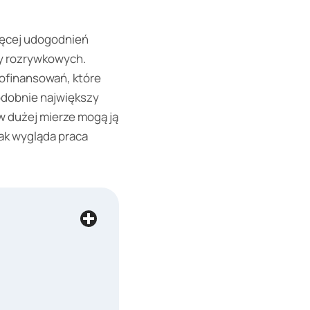
ięcej udogodnień
zy rozrywkowych.
ofinansowań, które
odobnie największy
 w dużej mierze mogą ją
ak wygląda praca