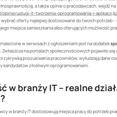
pełnosprawnością, a także opinie o pracodawcach, wejdź na
/opinie/uslugi-it-tworzenia-oprogramowania-i-aplikacji;k
wybrać oferty najlepiej dostosowane do twoich potrzeb – 
jego miejsca zamieszkania albo oferujących możliwość pra
 znalezione w serwisach z ogłoszeniami jest na dodatek
sp
m
. Zwłaszcza na portalach społecznościowych pojawiło się 
 przykrywką poszukiwania pracowników, wyłudzają dane os
ry kandydatów złośliwym oprogramowaniem.
 w branży IT – realne dział
e?
wcy w branży IT dostosowują miejsca pracy do potrzeb pr