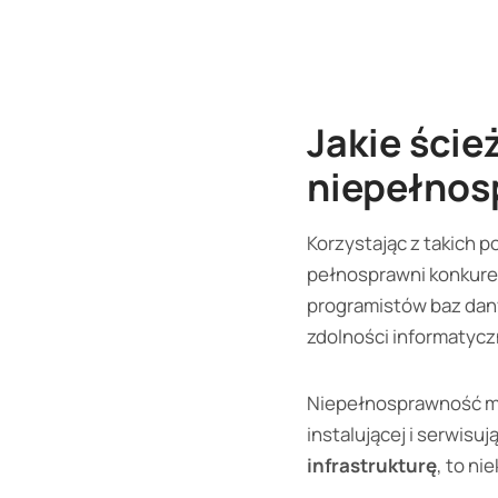
Jakie ście
niepełnos
Korzystając z takich p
pełnosprawni konkuren
programistów baz dany
zdolności informatycz
Niepełnosprawność moż
instalującej i serwisuj
infrastrukturę
, to ni