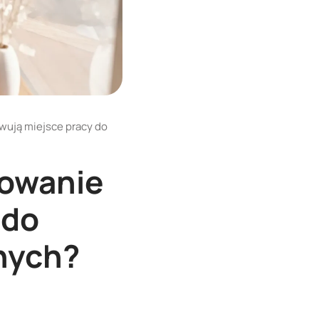
wują miejsce pracy do
mowanie
 do
nych?