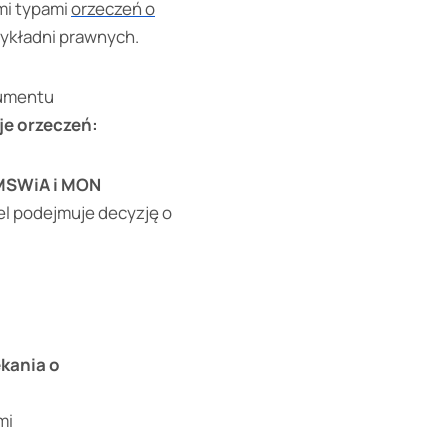
mi typami
orzeczeń o
wykładni prawnych.
kumentu
je orzeczeń:
 MSWiA i MON
el podejmuje decyzję o
kania o
mi