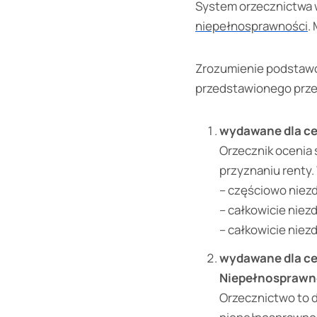
System orzecznictwa w
niepełnosprawności
.
Zrozumienie podstawo
przedstawionego prze
wydawane dla ce
Orzecznik ocenia 
przyznaniu renty.
– częściowo niezd
– całkowicie niezd
– całkowicie niez
wydawane dla ce
Niepełnosprawn
Orzecznictwo to d