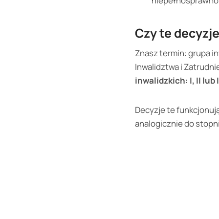
niepełnosprawnoś
Czy te decyzje
Znasz termin: grupa in
Inwalidztwa i Zatrudn
inwalidzkich: I, II lub I
Decyzje te funkcjonują
analogicznie do stopn