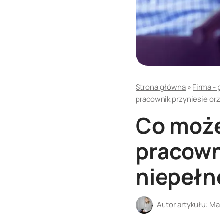
Strona główna
»
Firma - 
pracownik przyniesie or
Co może
pracown
niepełn
Autor artykułu:
Ma