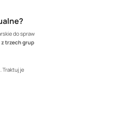
tualne?
arskie do spraw
 z trzech grup
). Traktuj je