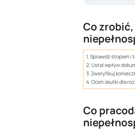
Co zrobić,
niepełnos
1. Sprawdź stopień i 
2. Ustal wpływ doku
3. Zweryfikuj koniec
4. Oceń skutki dla ro
Co pracod
niepełnos