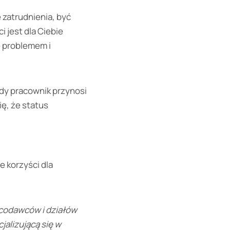
 zatrudnienia, być
 jest dla Ciebie
ę problemem i
dy pracownik przynosi
ię, że status
e korzyści dla
racodawców i działów
jalizującą się w