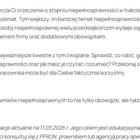
rcza Ci orzeczenie o stopniu niepełnosprawności w trakcie
emat. Tym większy, im bardziej temat niepełnosprawności
 osoby niepełnosprawnej wielu przedsiębiorcom wydaje si
eniem firmy oraz dodatkowymi obowiązkami.
jważniejsze kwestie z tym związane. Sprawdź, co robić, g
prawności oraz jak masz je czytać i rozumieć? Przekonaj s
acownika może być dla Ciebie faktycznie korzystny.
ników niepełnosprawnych to nie tylko obowiązki, ale takż
acje aktualne na 11.03.2026 r. Jego celem jest edukacja p
i konsultuj się z PFRON, prawnikiem lub agencją pracy spec