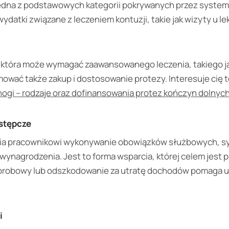
edna z podstawowych kategorii pokrywanych przez syste
ydatki związane z leczeniem kontuzji, takie jak wizyty u le
 która może wymagać zaawansowanego leczenia, takiego ja
wać także zakup i dostosowanie protezy. Interesuje cię 
nogi – rodzaje oraz dofinansowania protez kończyn dolnyc
stępcze
wia pracownikowi wykonywanie obowiązków służbowych, 
ynagrodzenia. Jest to forma wsparcia, której celem jest 
orobowy lub odszkodowanie za utratę dochodów pomaga u
i