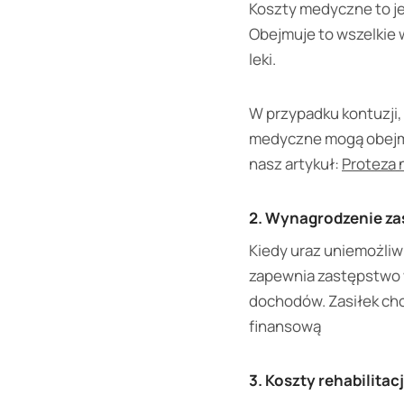
Koszty medyczne to j
Obejmuje to wszelkie w
leki.
W przypadku kontuzji,
medyczne mogą obejmo
nasz artykuł:
Proteza 
2. Wynagrodzenie za
Kiedy uraz uniemożli
zapewnia zastępstwo w
dochodów. Zasiłek ch
finansową
3. Koszty rehabilitacj