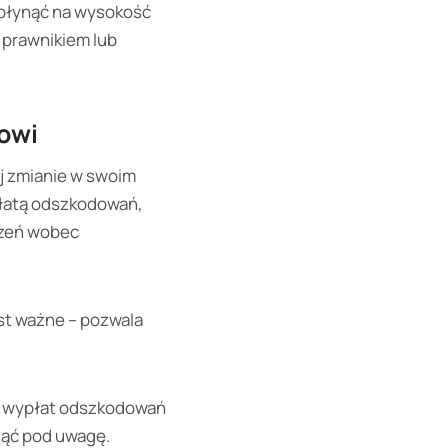
wpłynąć na wysokość
 prawnikiem lub
lowi
j zmianie w swoim
płatą odszkodowań,
czeń wobec
st ważne – pozwala
ci wypłat odszkodowań
ziąć pod uwagę.