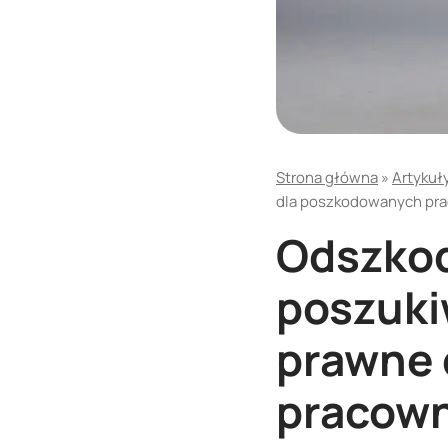
Strona główna
»
Artykuł
dla poszkodowanych pr
Odszkod
poszuki
prawne 
pracow