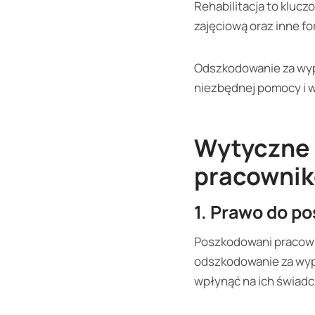
Rehabilitacja to kluc
zajęciową oraz inne f
Odszkodowanie za wypa
niezbędnej pomocy i w
Wytyczne 
pracowni
1. Prawo do p
Poszkodowani pracowni
odszkodowanie za wypad
wpłynąć na ich świadc