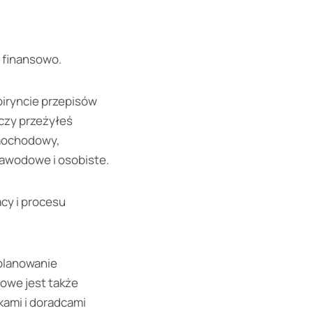
i finansowo.
abiryncie przepisów
czy przeżyłeś
mochodowy,
awodowe i osobiste.
cy i procesu
 planowanie
owe jest także
kami i doradcami