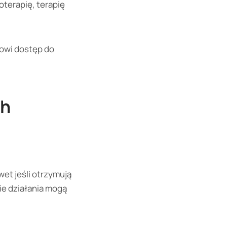
oterapię, terapię
kowi dostęp do
ch
et jeśli otrzymują
kie działania mogą