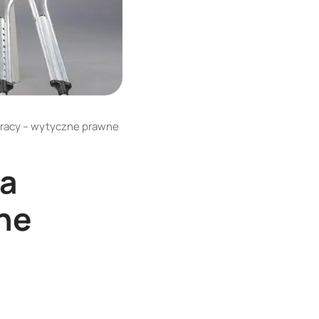
racy – wytyczne prawne
 a
ne