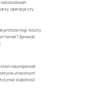
m odszkodowań.
karzy, operacje czy
k proteza nogi, koszty
ten temat? Sprawdź
h
system rekompensat
pokrycie utraconych
trzymać stabilność