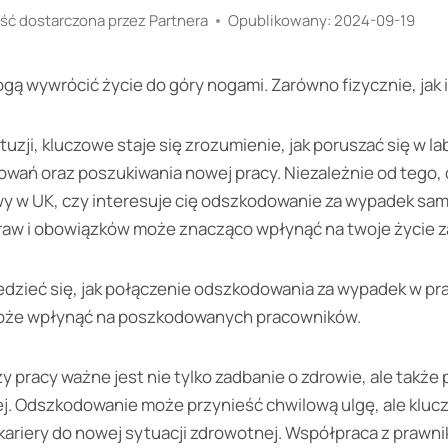
ść dostarczona przez Partnera
Opublikowany:
2024-09-19
gą wywrócić życie do góry nogami. Zarówno fizycznie, jak 
uzji, kluczowe staje się zrozumienie, jak poruszać się w l
ań oraz poszukiwania nowej pracy. Niezależnie od tego, 
 w UK, czy interesuje cię odszkodowanie za wypadek sa
aw i obowiązków może znacząco wpłynąć na twoje życie z
iedzieć się, jak połączenie odszkodowania za wypadek w pra
oże wpłynąć na poszkodowanych pracowników.
 pracy ważne jest nie tylko zadbanie o zdrowie, ale także
. Odszkodowanie może przynieść chwilową ulgę, ale klucz
kariery do nowej sytuacji zdrowotnej. Współpraca z prawni