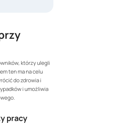
przy
ników, którzy ulegli
em ten ma na celu
ócić do zdrowia i
wypadków i umożliwia
owego.
y pracy