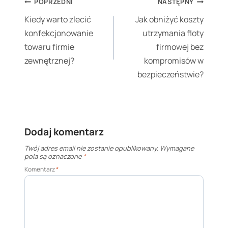
Nawigacja
POPRZEDNI
NASTĘPNY
wpisu
Kiedy warto zlecić
Jak obniżyć koszty
konfekcjonowanie
utrzymania floty
towaru firmie
firmowej bez
zewnętrznej?
kompromisów w
bezpieczeństwie?
Dodaj komentarz
Twój adres email nie zostanie opublikowany.
Wymagane
pola są oznaczone
*
Komentarz
*