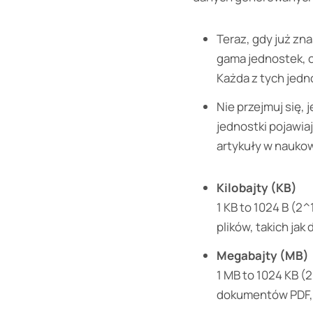
Teraz, gdy już zn
gama jednostek, od
Każda z tych jedn
Nie przejmuj się,
jednostki pojawia
artykuły w nauko
Kilobajty (KB)
1 KB to 1024 B (2
plików, takich ja
Megabajty (MB)
1 MB to 1024 KB (
dokumentów PDF, a