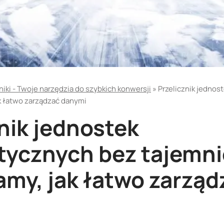
niki - Twoje narzędzia do szybkich konwersji
»
Przelicznik jednos
k łatwo zarządzać danymi
nik jednostek
tycznych bez tajemni
my, jak łatwo zarząd