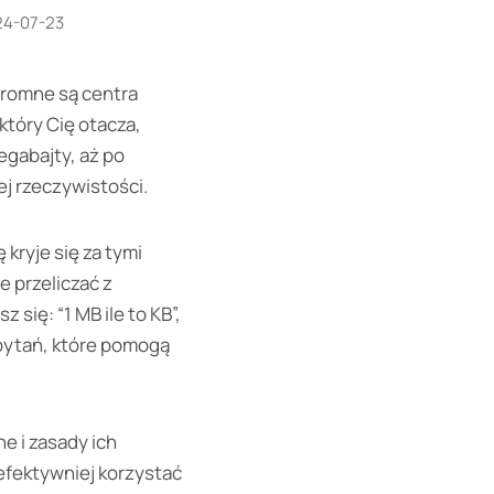
24-07-23
ogromne są centra
który Cię otacza,
egabajty, aż po
ej rzeczywistości.
kryje się za tymi
e przeliczać z
ię: “1 MB ile to KB”,
h pytań, które pomogą
e i zasady ich
 efektywniej korzystać