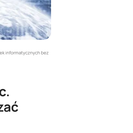
tek informatycznych bez
c.
zać