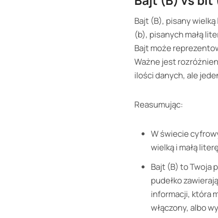
Bajt (B) vs bi
Bajt (B), pisany wielk
(b), pisanych małą lit
Bajt może reprezentowa
Ważne jest rozróżnieni
ilości danych, ale jed
Reasumując:
W świecie cyfrowy
wielką i małą lite
Bajt (B) to Twoja
pudełko zawierają
informacji, która 
włączony, albo w