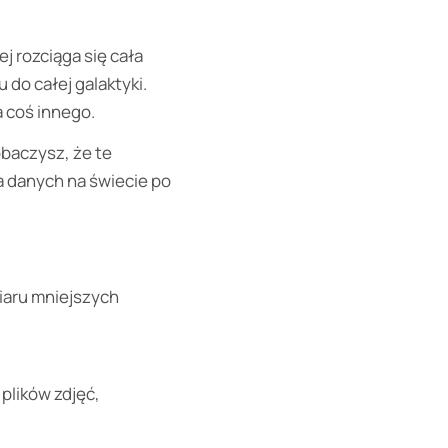
j rozciąga się cała
 do całej galaktyki.
 coś innego.
obaczysz, że te
a danych na świecie po
miaru mniejszych
plików zdjęć,