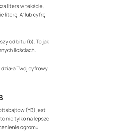
a litera w tekście,
literę ‘A’ lub cyfrę
zy od bitu (b). To jak
nych ilościach.
k działa Twój cyfrowy
B
ttabajtów (YB) jest
o nie tylko na lepsze
ocenienie ogromu