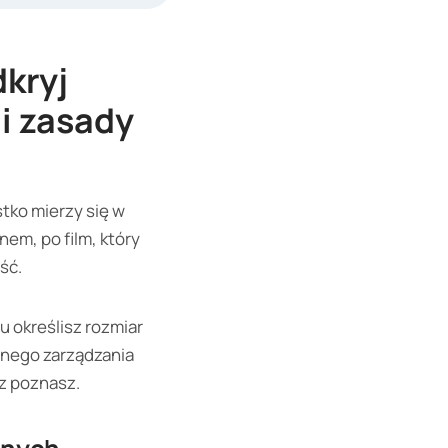
dkryj
i zasady
tko mierzy się w
nem, po film, który
ść.
u określisz rozmiar
wnego zarządzania
az poznasz.