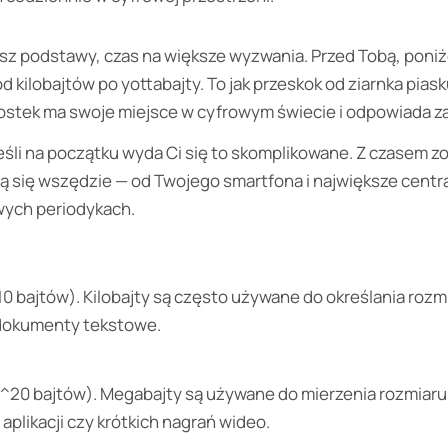
asz podstawy, czas na większe wyzwania. Przed Tobą, poniże
 kilobajtów po yottabajty. To jak przeskok od ziarnka piasku
ostek ma swoje miejsce w cyfrowym świecie i odpowiada za
 jeśli na początku wyda Ci się to skomplikowane. Z czasem z
ją się wszędzie — od Twojego smartfona i największe centr
wych periodykach.
^10 bajtów). Kilobajty są często używane do określania roz
k dokumenty tekstowe.
2^20 bajtów). Megabajty są używane do mierzenia rozmiaru 
plikacji czy krótkich nagrań wideo.