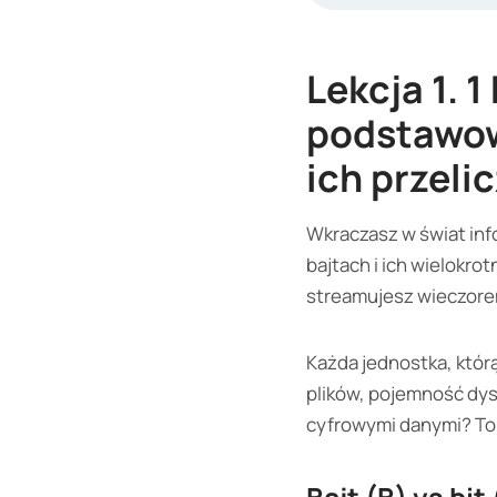
Lekcja 1. 1
podstawow
ich przeli
Wkraczasz w świat inf
bajtach i ich wielokro
streamujesz wieczorem
Każda jednostka, którą
plików, pojemność dys
cyfrowymi danymi? To 