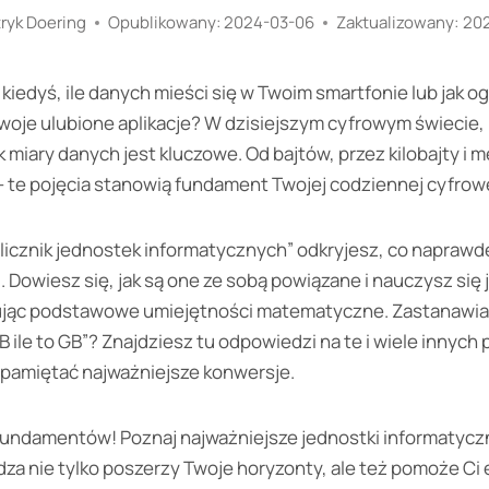
ryk Doering
Opublikowany:
2024-03-06
Zaktualizowany:
20
kiedyś, ile danych mieści się w Twoim smartfonie lub jak 
oje ulubione aplikacje? W dzisiejszym cyfrowym świecie, 
miary danych jest kluczowe. Od bajtów, przez kilobajty i m
 — te pojęcia stanowią fundament Twojej codziennej cyfrow
icznik jednostek informatycznych” odkryjesz, co naprawdę 
 Dowiesz się, jak są one ze sobą powiązane i nauczysz się j
jąc podstawowe umiejętności matematyczne. Zastanawiasz s
 TB ile to GB”? Znajdziesz tu odpowiedzi na te i wiele innyc
zapamiętać najważniejsze konwersje.
fundamentów! Poznaj najważniejsze jednostki informatyczn
edza nie tylko poszerzy Twoje horyzonty, ale też pomoże Ci