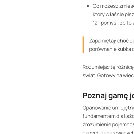
Co możesz zmieści
który właśnie pisz
“2”, pomyśl, że to
Zapamiętaj: choć oba
porównanie kubka d
Rozumiejąc tę różnicę,
świat. Gotowy na więc
Poznaj gamę j
Opanowanie umiejętnoś
fundamentem dla każde
zrozumienie pojemnośc
danych generowanych 