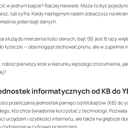
ć w jednym bajcie? Raczej niewiele. Może to być pojedyncz
esz, lub cyfra. Kiedy następnym razem zobaczysz na ekranie 
 właśnie jeden bajt danych.
 służą do mierzenia ilości danych, bajt (B) jest 8 razy więks
o łyżeczki — oba mogą przechować płyny, ale w zupełnie in
 robisz pierwszy krok w kierunku lepszego zrozumienia, ja
ej?
ednostek informatycznych od KB do Y
ci przeliczania jednostek pamięci od kilobajtów (KB) do yo
go, kto chce świadomie korzystać z technologii. Pozwala t
i urządzeń i szybkości internetu, ale także na głębsze d
codziennie w cyfrowej przestrzeni.