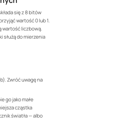
anych
kłada się z 8 bitów
rzyjąć wartość 0 lub 1.
ą wartość liczbową.
ki służą do mierzenia
 (b). Zwróć uwagę na
ie go jako małe
niejsza cząstka
cznik światła — albo