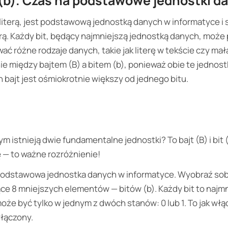
t (b). Czas na podstawowe jednostki d
ą literą, jest podstawową jednostką danych w informatyce i s
erą. Każdy bit, będący najmniejszą jednostką danych, może p
ć różne rodzaje danych, takie jak literę w tekście czy mał
e między bajtem (B) a bitem (b), ponieważ obie te jednost
en bajt jest ośmiokrotnie większy od jednego bitu.
m istnieją dwie fundamentalne jednostki? To bajt (B) i bit
rę — to ważne rozróżnienie!
 podstawowa jednostka danych w informatyce. Wyobraź sob
ce 8 mniejszych elementów — bitów (b). Każdy bit to najm
może być tylko w jednym z dwóch stanów: 0 lub 1. To jak włą
yłączony.