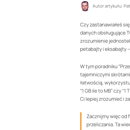
Autor artykułu:
Pat
Czy zastanawiałeś się 
danych obsługujące Tw
zrozumienie jednostek 
petabajty i eksabajty
W tym poradniku “Przel
tajemniczymi skrótami.
łatwością, wykorzystu
“1 GB ile to MB” czy “1
Ci lepiej zrozumieć i 
Zacznijmy więc od 
przeliczania. Ta wi