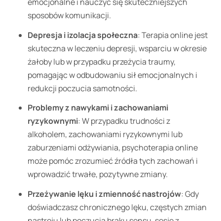
emocjonalne i nauczyć się skuteczniejszych
sposobów komunikacji.
Depresja i izolacja społeczna
: Terapia online jest
skuteczna w leczeniu depresji, wsparciu w okresie
żałoby lub w przypadku przeżycia traumy,
pomagając w odbudowaniu sił emocjonalnych i
redukcji poczucia samotności.
Problemy z nawykami i zachowaniami
ryzykownymi
: W przypadku trudności z
alkoholem, zachowaniami ryzykownymi lub
zaburzeniami odżywiania, psychoterapia online
może pomóc zrozumieć źródła tych zachowań i
wprowadzić trwałe, pozytywne zmiany.
Przeżywanie lęku i zmienność nastrojów
: Gdy
doświadczasz chronicznego lęku, częstych zmian
nastroju lub poczucia braku sensu, sesje z