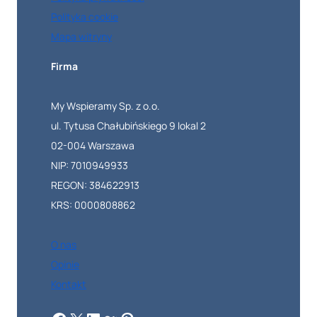
Polityka cookie
Mapa witryny
Firma
My Wspieramy Sp. z o.o.
ul. Tytusa Chałubińskiego 9 lokal 2
02-004 Warszawa
NIP: 7010949933
REGON: 384622913
KRS: 0000808862
O nas
Opinie
Kontakt