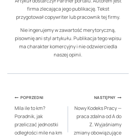
Artykuł dostarczył Partner portalu. Autorem jest
firma zlecająca jego publikację. Tekst
przygotował copywriter lub pracownik tej firmy.
Nie ingerujemy w zawartość merytoryczną,
pisownię ani styl artykułu. Publikacja tego wpisu
ma charakter komercyjny i nie odzwierciedla
naszej opinii.
Nawigacja
POPRZEDNI
NASTĘPNY
wpisu
Mila ile to km?
Nowy Kodeks Pracy —
Poradnik, jak
praca zdalna od A do
przeliczać jednostki
Z. Wyjaśniamy
odległości mile na km
zmiany obowiązujące