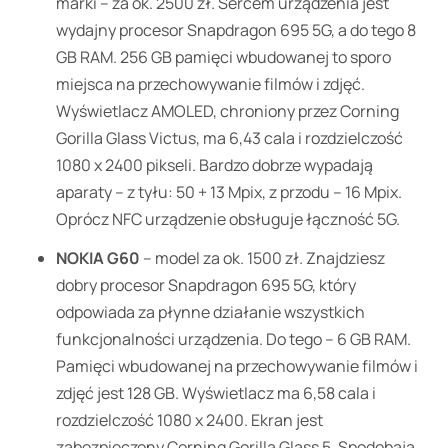
marki – za ok. 2500 zł. Sercem urządzenia jest
wydajny procesor Snapdragon 695 5G, a do tego 8
GB RAM. 256 GB pamięci wbudowanej to sporo
miejsca na przechowywanie filmów i zdjęć.
Wyświetlacz AMOLED, chroniony przez Corning
Gorilla Glass Victus, ma 6,43 cala i rozdzielczość
1080 x 2400 pikseli. Bardzo dobrze wypadają
aparaty – z tyłu: 50 + 13 Mpix, z przodu – 16 Mpix.
Oprócz NFC urządzenie obsługuje łączność 5G.
NOKIA G60
– model za ok. 1500 zł. Znajdziesz
dobry procesor Snapdragon 695 5G, który
odpowiada za płynne działanie wszystkich
funkcjonalności urządzenia. Do tego – 6 GB RAM.
Pamięci wbudowanej na przechowywanie filmów i
zdjęć jest 128 GB. Wyświetlacz ma 6,58 cala i
rozdzielczość 1080 x 2400. Ekran jest
zabezpieczony Corning Gorilla Glass 5. Spodobają