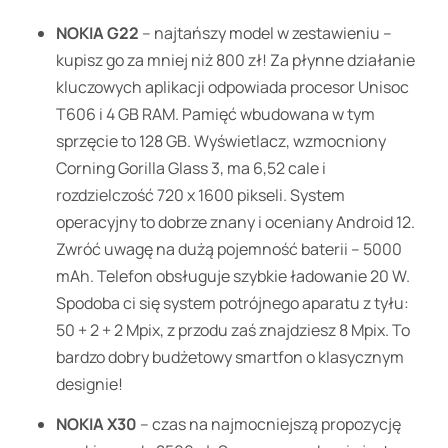
NOKIA G22
– najtańszy model w zestawieniu –
kupisz go za mniej niż 800 zł! Za płynne działanie
kluczowych aplikacji odpowiada procesor Unisoc
T606 i 4 GB RAM. Pamięć wbudowana w tym
sprzęcie to 128 GB. Wyświetlacz, wzmocniony
Corning Gorilla Glass 3, ma 6,52 cale i
rozdzielczość 720 x 1600 pikseli. System
operacyjny to dobrze znany i oceniany Android 12.
Zwróć uwagę na dużą pojemność baterii – 5000
mAh. Telefon obsługuje szybkie ładowanie 20 W.
Spodoba ci się system potrójnego aparatu z tyłu:
50 + 2 + 2 Mpix, z przodu zaś znajdziesz 8 Mpix. To
bardzo dobry budżetowy smartfon o klasycznym
designie!
NOKIA X30
– czas na najmocniejszą propozycję