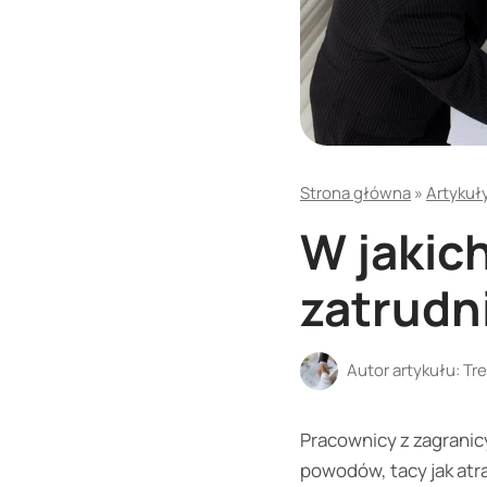
Strona główna
»
Artykuł
W jakic
zatrudn
Autor artykułu:
Tre
Pracownicy z zagranicy
powodów, tacy jak atr