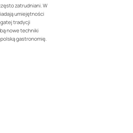
często zatrudniani. W
siadają umiejętności
gatej tradycji
sobą nowe techniki
 polską gastronomię.