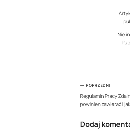
Artyk
pub
Nie i
Pub
Nawigacja
POPRZEDNI
wpisu
Regulamin Pracy Zdaln
powinien zawierać i j
Dodaj koment