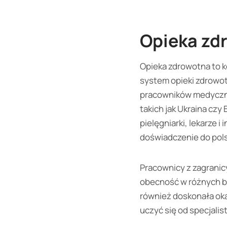
Opieka zd
Opieka zdrowotna to ko
system opieki zdrowot
pracowników medyczny
takich jak Ukraina czy 
pielęgniarki, lekarze 
doświadczenie do pols
Pracownicy z zagranicy
obecność w różnych bra
również doskonała oka
uczyć się od specjalis