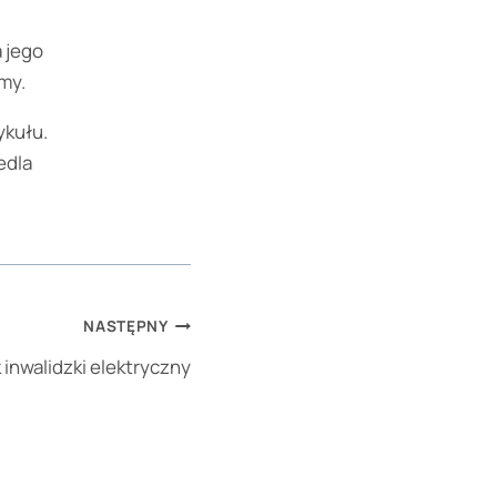
a jego
rmy.
ykułu.
edla
NASTĘPNY
inwalidzki elektryczny