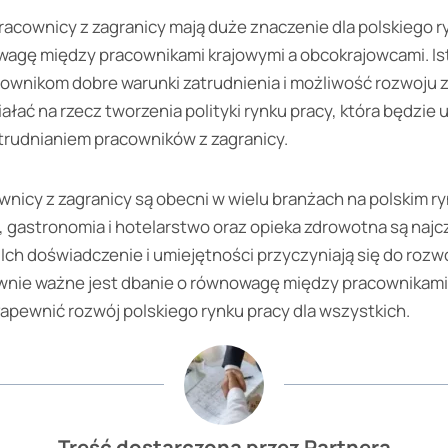
racownicy z zagranicy mają duże znaczenie dla polskiego ry
agę między pracownikami krajowymi a obcokrajowcami. Ist
cownikom dobre warunki zatrudnienia i możliwość rozwoju
iałać na rzecz tworzenia polityki rynku pracy, która będzi
trudnianiem pracowników z zagranicy.
icy z zagranicy są obecni w wielu branżach na polskim ry
, gastronomia i hotelarstwo oraz opieka zdrowotna są najc
ch doświadczenie i umiejętności przyczyniają się do rozwo
wnie ważne jest dbanie o równowagę między pracownikami
apewnić rozwój polskiego rynku pracy dla wszystkich.
Treść dostarczona przez Partnera