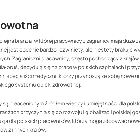
rowotna
lejna branża, w której pracownicy z zagranicy mają duże za
nej jest obecnie bardzo rozwinięty, ale niestety brakuje 
ch. Zagraniczni pracownicy, często pochodzący z krajów
Białoruś, decydują się na pracę w polskich szpitalach i prz
i inni specjaliści medyczni, którzy przynoszą ze sobą nowe u
kiego systemu opieki zdrowotnej.
 są nieocenionym źródłem wiedzy i umiejętności dla polski
nżach przyczynia się do rozwoju i globalizacji polskiej gos
zja dla polskich pracowników, którzy mogą zdobywać nowe
tów z innych krajów.