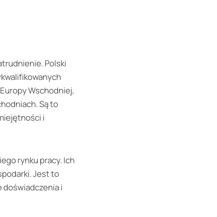
trudnienie. Polski
wykwalifikowanych
 Europy Wschodniej,
ychodniach. Są to
miejętności i
ego rynku pracy. Ich
podarki. Jest to
 doświadczenia i