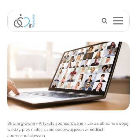
Przejdź
do
treści
Strona główna
»
Artykuły sponsorowane
»
Jak zarabiać na swojej
wiedzy, przy małej liczbie obserwujących w mediach
społecznościowych