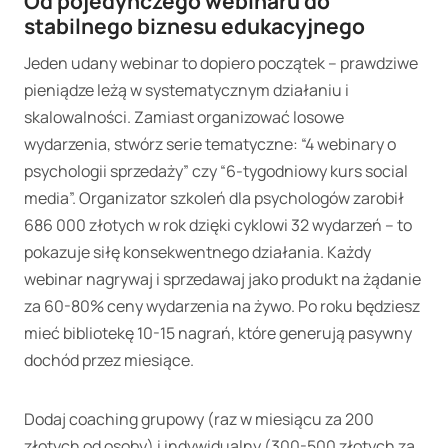
Od pojedynczego webinaru do
stabilnego biznesu edukacyjnego
Jeden udany webinar to dopiero początek – prawdziwe
pieniądze leżą w systematycznym działaniu i
skalowalności. Zamiast organizować losowe
wydarzenia, stwórz serie tematyczne: “4 webinary o
psychologii sprzedaży” czy “6-tygodniowy kurs social
media”. Organizator szkoleń dla psychologów zarobił
686 000 złotych w rok dzięki cyklowi 32 wydarzeń – to
pokazuje siłę konsekwentnego działania. Każdy
webinar nagrywaj i sprzedawaj jako produkt na żądanie
za 60-80% ceny wydarzenia na żywo. Po roku będziesz
mieć bibliotekę 10-15 nagrań, które generują pasywny
dochód przez miesiące.
Dodaj coaching grupowy (raz w miesiącu za 200
złotych od osoby) i indywidualny (300-500 złotych za