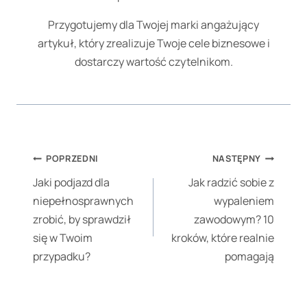
Przygotujemy dla Twojej marki angażujący
artykuł, który zrealizuje Twoje cele biznesowe i
dostarczy wartość czytelnikom.
Nawigacja
POPRZEDNI
NASTĘPNY
wpisu
Jaki podjazd dla
Jak radzić sobie z
niepełnosprawnych
wypaleniem
zrobić, by sprawdził
zawodowym? 10
się w Twoim
kroków, które realnie
przypadku?
pomagają