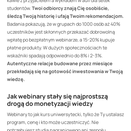
kawie z przyjacielem a wykładem w auli dla setek
studentów.
Twoi odbiorcy znają Cię osobiście,
śledzą Twoją historię i ufają Twoim rekomendacjom.
Badania pokazują, że w grupach do 1000 osób aż 40%
uczestników jest skłonnych przekazać dobrowolną
wpłatę po bezpłatnym webinarze, a 15-20% kupuje
płatne produkty. W dużych społecznościach te
wskaźniki spadają odpowiednio do 8% i 2-3%.
Autentyczne relacje budowane przez miesiące
przekładają się na gotowość inwestowania w Twoją
wiedzę.
Jak webinary stały się najprostszą
drogą do monetyzacji wiedzy
Webinary to jak kurs uniwersytecki, tylko że Ty ustalasz
program, cenę i kto może uczestniczyć. Nie
potrzebujesz studia nagraniowego ani zespołu