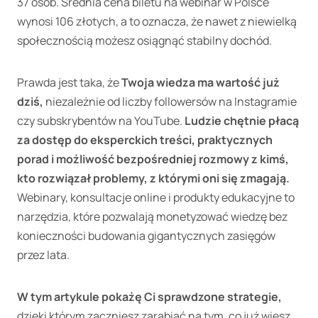
37 osób. Średnia cena biletu na webinar w Polsce
wynosi 106 złotych, a to oznacza, że nawet z niewielką
społecznością możesz osiągnąć stabilny dochód.
Prawda jest taka, że
Twoja wiedza ma wartość już
dziś,
niezależnie od liczby followersów na Instagramie
czy subskrybentów na YouTube.
Ludzie chętnie płacą
za dostęp do eksperckich treści, praktycznych
porad i możliwość bezpośredniej rozmowy z kimś,
kto rozwiązał problemy, z którymi oni się zmagają.
Webinary, konsultacje online i produkty edukacyjne to
narzędzia, które pozwalają monetyzować wiedzę bez
konieczności budowania gigantycznych zasięgów
przez lata.
W tym artykule pokażę Ci sprawdzone strategie,
dzięki którym zaczniesz zarabiać na tym, co już wiesz.