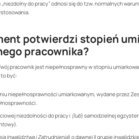
 „niezdolny do pracy” odnosi się do tzw. normalnych warun
ystosowania.
ment potwierdzi stopień
um
nego pracownika?
Twój pracownik jest niepełnosprawny w stopniu umiarko
 to być:
pniu niepełnosprawności umiarkowanym, wydane przez Ze
ełnosprawności.
ciowej niezdolności do pracy i
(lub
) samodzielnej egzysten
entowy
).
ja Inwalidztwa i Zatrudnienia
) o dawnej II grupie inwalidzkie