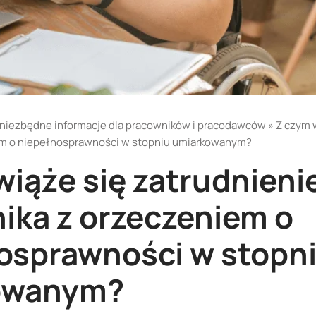
 niezbędne informacje dla pracowników i pracodawców
»
Z czym 
em o niepełnosprawności w stopniu umiarkowanym?
wiąże się zatrudnieni
ika z orzeczeniem o
osprawności w stopn
owanym?