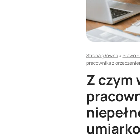
Strona główna
»
Prawo -
pracownika z orzeczeni
Z czym 
pracown
niepełn
umiark