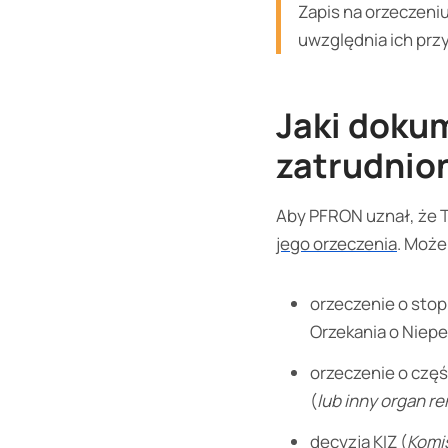
Zapis na orzeczeniu
uwzględnia ich prz
Jaki doku
zatrudnio
Aby PFRON uznał, że 
jego orzeczenia
. Może
orzeczenie o sto
Orzekania o Niep
orzeczenie o częś
(
lub inny organ r
decyzja KIZ (
Komis