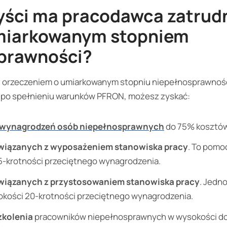
zyści ma pracodawca zatrud
miarkowanym stopniem
prawności?
z orzeczeniem o umiarkowanym stopniu niepełnosprawnośc
y, po spełnieniu warunków PFRON, możesz zyskać:
 wynagrodzeń osób niepełnosprawnych
do 75% kosztów 
wiązanych z wyposażeniem stanowiska pracy
. To pomo
5-krotności przeciętnego wynagrodzenia.
wiązanych z przystosowaniem stanowiska pracy
. Jedn
kości 20-krotności przeciętnego wynagrodzenia.
zkolenia
pracowników niepełnosprawnych w wysokości do