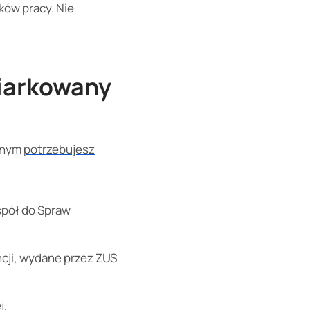
ków pracy. Nie
iarkowany
wanym
potrzebujesz
spół do Spraw
cji, wydane przez ZUS
j.