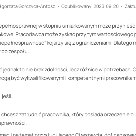
łgorzata Gorczyca-Antosz
Opublikowany:
2023-09-20
Zakt
iepełnosprawnej w stopniu umiarkowanym może przynieść f
nkowe. Pracodawca może zyskać przy tym wartościowego p
epełnosprawność” kojarzy się z ograniczeniami. Dlatego r
 do zespołu.
jednak to nie brak zdolności, lecz różnice w potrzebach. 
gą być wykwalifikowanymi i kompetentnymi pracownikami, 
jeśli:
 chcesz zatrudnić pracownika, który posiada orzeczenie 
sprawności.
macji na temat przysługującego Ci wsparcia, dofinansowa