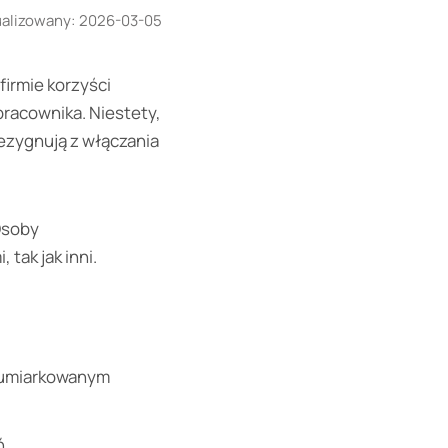
ualizowany:
2026-03-05
irmie korzyści
racownika. Niestety,
ezygnują z włączania
Osoby
tak jak inni.
o umiarkowanym
ń.