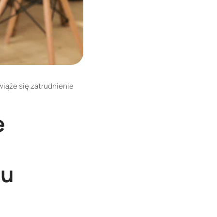
wiąże się zatrudnienie
e
iu