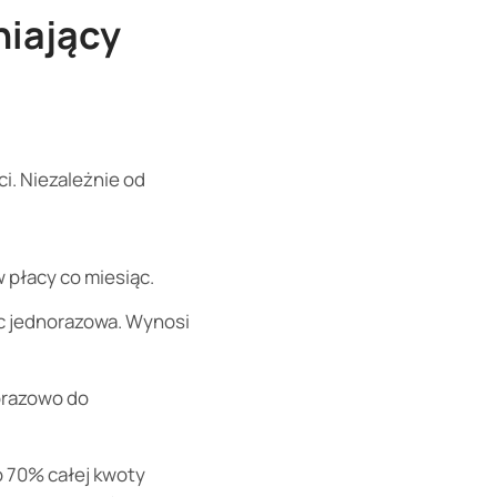
niający
i. Niezależnie od
płacy co miesiąc.
c jednorazowa. Wynosi
orazowo do
 70% całej kwoty