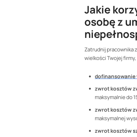
Jakie kor
osobę z u
niepełnos
Zatrudnij pracownika 
wielkości Twojej firm
dofinansowanie
zwrot kosztów z
maksymalnie do 1
zwrot kosztów z
maksymalnej wyso
zwrot kosztów s