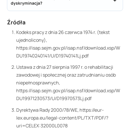
dyskryminacja?
Źródła
Kodeks pracy z dnia 26 czerwca 1974 r. (tekst
ujednolicony),
https://isap.sejm.gov.pl/isap.nsf/download.xsp/W
DU19740240141/U/D19740141Lj.pdf
Ustawa z dnia 27 sierpnia 1997 r. o rehabilitacji
zawodowej i społecznej oraz zatrudnianiu osób
niepełnosprawnych,
https://isap.sejm.gov.pl/isap.nsf/download.xsp/W
DU19971230573/U/D19970573Lj.pdf
Dyrektywa Rady 2000/78/WE, https://eur-
lex.europa.eu/legal-content/PL/TXT/PDF/?
uri=CELEX:32000L0078