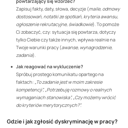
powtarzający się wzorzec?
Zapisuj fakty, daty, słowa, decyzje (
maile, odmowy
dostosowań, notatki ze spotkań, kryteria awansu,
ogłoszenie rekrutacyjne, świadkowie
). To pomoże
Ci zobaczyć, czy: sytuacja się powtarza, dotyczy
tylko Ciebie czy także innych, wpływa realnie na
Twoje warunki pracy (
awanse, wynagrodzenie,
zadania
).
Jak reagować na wykluczenie?
Spróbuj prostego komunikatu opartego na
faktach:
„To zadanie jest w moim zakresie
kompetencji”, „Potrzebuję rozmowy o realnych
wymaganiach stanowiska”, „Czy możemy wrócić
do kryteriów merytorycznych?”.
Gdzie i jak zgłosić dyskryminację w pracy?