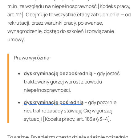
m.in. ze względu na niepełnosprawność [Kodeks pracy,
art. 11³]. Obejmuje to wszystkie etapy zatrudnienia — od
rekrutacji, przez warunki pracy, po awanse,
wynagrodzenie, dostęp do szkoleń i rozwiązanie
umowy.
Prawo wyróżnia:
dyskryminację bezpośrednią
– gdy jesteś
traktowany gorzej wprost z powodu
niepełnosprawności.
dyskryminację pośrednią
– gdy pozornie
neutralne zasady stawiają Cię w gorszej
sytuacji [Kodeks pracy, art. 183a § 3–4].
To ważne. Bo ableizm często działa właśnie pośrednio.