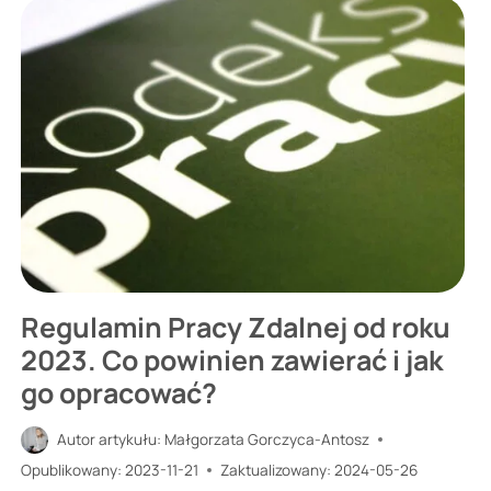
CZYM
CHARAKTERYZUJE
SIĘ
TEN
TYP
MĘŻCZYZNY?
Regulamin Pracy Zdalnej od roku
2023. Co powinien zawierać i jak
go opracować?
Autor artykułu:
Małgorzata Gorczyca-Antosz
Opublikowany:
2023-11-21
Zaktualizowany:
2024-05-26