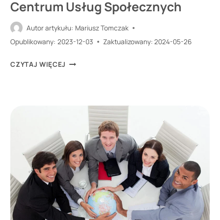
Centrum Usług Społecznych
Autor artykułu:
Mariusz Tomczak
Opublikowany:
2023-12-03
Zaktualizowany:
2024-05-26
MOPS
CZYTAJ WIĘCEJ
ŻYRARDÓW
PRZEKSZTAŁCONY
W
CENTRUM
USŁUG
SPOŁECZNYCH