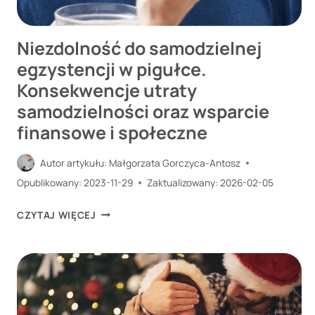
Niezdolność do samodzielnej
egzystencji w pigułce.
Konsekwencje utraty
samodzielności oraz wsparcie
finansowe i społeczne
Autor artykułu:
Małgorzata Gorczyca-Antosz
Opublikowany:
2023-11-29
Zaktualizowany:
2026-02-05
NIEZDOLNOŚĆ
CZYTAJ WIĘCEJ
DO
SAMODZIELNEJ
EGZYSTENCJI
W
PIGUŁCE.