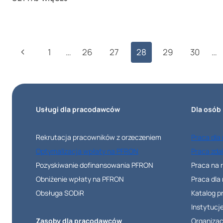
NA
WÓZEK
INWALIDZKI
Nawigacja
Poprzednia
1
…
26
27
28
29
30
…
ELEKTRYCZNY
strony
strona
Usługi dla pracodawców
Dla osób
Rekrutacja pracowników z orzeczeniem
Praca dla
Optymalizacja wpłaty na PFRON
Praca zda
Pozyskiwanie dofinansowania PFRON
Praca na 
Obniżenie wpłaty na PFRON
Praca dla
Obsługa SODiR
Katalog 
Instytucj
Zasoby dla pracodawców
Organizac