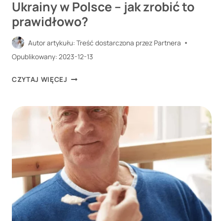
Ukrainy w Polsce – jak zrobić to
prawidłowo?
Autor artykułu:
Treść dostarczona przez Partnera
Opublikowany:
2023-12-13
ZATRUDNIENIE
CZYTAJ WIĘCEJ
PRACOWNIKA
Z
UKRAINY
W
POLSCE
–
JAK
ZROBIĆ
TO
PRAWIDŁOWO?