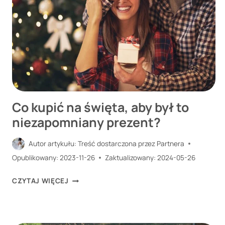
KONSEKWENCJE
UTRATY
SAMODZIELNOŚCI
ORAZ
WSPARCIE
FINANSOWE
I
Co kupić na święta, aby był to
SPOŁECZNE
niezapomniany prezent?
Autor artykułu:
Treść dostarczona przez Partnera
Opublikowany:
2023-11-26
Zaktualizowany:
2024-05-26
CO
CZYTAJ WIĘCEJ
KUPIĆ
NA
ŚWIĘTA,