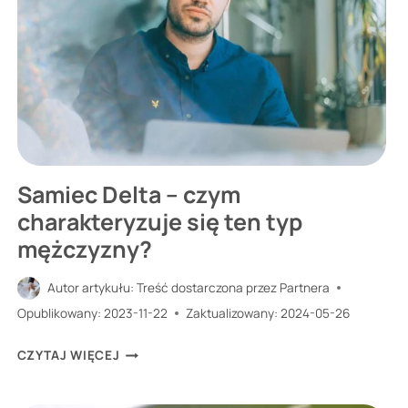
CO
SIĘ
ZMIENIŁO
OD
2024
R.?
Samiec Delta – czym
charakteryzuje się ten typ
mężczyzny?
Autor artykułu:
Treść dostarczona przez Partnera
Opublikowany:
2023-11-22
Zaktualizowany:
2024-05-26
SAMIEC
CZYTAJ WIĘCEJ
DELTA
–