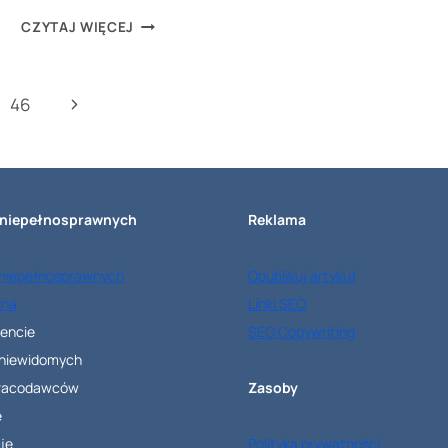
W
CZYTAJ WIĘCEJ
JAKICH
BRANŻACH
Następna
46
SĄ
NAJCZĘŚCIEJ
strona
ZATRUDNIANI
PRACOWNICY
 niepełnosprawnych
Reklama
Z
ZAGRANICY?
 niepełnosprawnych
Opublikuj artykuł
lna
Linki SEO
rencie
SEO Copywriting
 niewidomych
pracodawców
Zasoby
e
je
Polityka prywatności