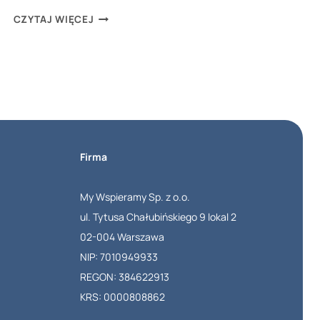
REGULAMIN
CZYTAJ WIĘCEJ
PRACY
ZDALNEJ
OD
ROKU
2023.
CO
Firma
POWINIEN
ZAWIERAĆ
My Wspieramy Sp. z o.o.
I
ul. Tytusa Chałubińskiego 9 lokal 2
JAK
02-004 Warszawa
GO
NIP: 7010949933
OPRACOWAĆ?
REGON: 384622913
KRS: 0000808862