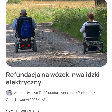
ABY
BYŁ
TO
NIEZAPOMNIANY
PREZENT?
Refundacja na wózek inwalidzki
elektryczny
Autor artykułu:
Treść dostarczona przez Partnera
Opublikowany:
2023-11-21
REFUNDACJA
CZYTAJ WIĘCEJ