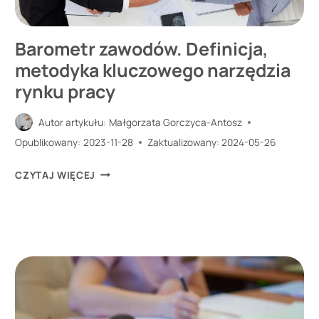
Barometr zawodów. Definicja,
metodyka kluczowego narzędzia
rynku pracy
Autor artykułu:
Małgorzata Gorczyca-Antosz
Opublikowany:
2023-11-28
Zaktualizowany:
2024-05-26
BAROMETR
CZYTAJ WIĘCEJ
ZAWODÓW.
DEFINICJA,
METODYKA
KLUCZOWEGO
NARZĘDZIA
RYNKU
PRACY