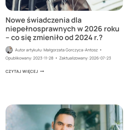
Nowe świadczenia dla
niepełnosprawnych w
2026
roku
– co się zmieniło od 2024 r.?
Autor artykułu:
Małgorzata Gorczyca-Antosz
Opublikowany:
2023-11-28
Zaktualizowany:
2026-07-23
NOWE
CZYTAJ WIĘCEJ
ŚWIADCZENIA
DLA
NIEPEŁNOSPRAWNYCH
W
2026
ROKU
–