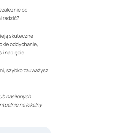
ezależnie od
i radzić?
nieją skuteczne
bokie oddychanie,
i napięcie.
mi, szybko zauważysz,
lub nasilonych
tualnie na lokalny