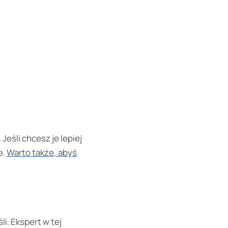
eśli chcesz je lepiej
e.
Warto także, abyś
li. Ekspert w tej