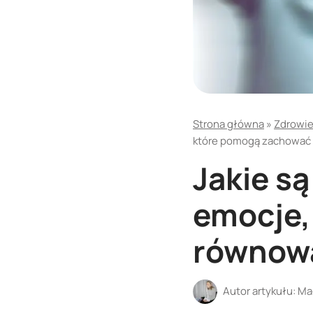
Strona główna
»
Zdrowie 
które pomogą zachować 
Jakie s
emocje,
równowa
Autor artykułu:
Ma