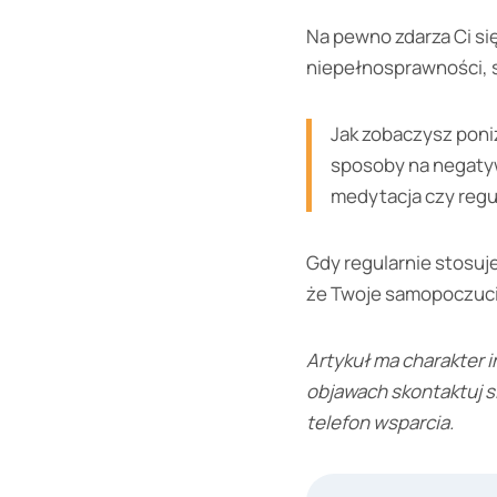
Na pewno zdarza Ci si
niepełnosprawności, s
Jak zobaczysz poni
sposoby na negatywn
medytacja czy regu
Gdy regularnie stosuj
że Twoje samopoczucie 
Artykuł ma charakter i
objawach skontaktuj s
telefon wsparcia.