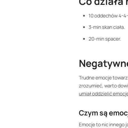
Co działa 
10 oddechów 4-4-
3-min skan ciała.
20-min spacer.
Negatywne
Trudne emocje towarzys
zrozumieć, warto dowie
umiał oddzielić emocj
Czym są emoc
Emocje to nic innego j