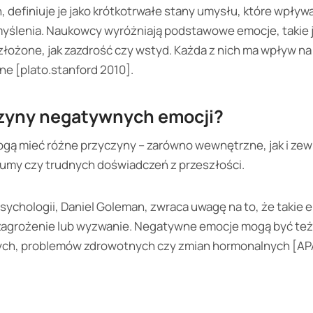
, definiuje je jako krótkotrwałe stany umysłu, które wpływ
yślenia. Naukowcy wyróżniają podstawowe emocje, takie j
 złożone, jak zazdrość czy wstyd. Każda z nich ma wpływ n
zne [plato.stanford 2010].
czyny negatywnych emocji?
ą mieć różne przyczyny – zarówno wewnętrzne, jak i zew
raumy czy trudnych doświadczeń z przeszłości.
sychologii, Daniel Goleman, zwraca uwagę na to, że takie 
 zagrożenie lub wyzwanie. Negatywne emocje mogą być też
ych, problemów zdrowotnych czy zmian hormonalnych [APA