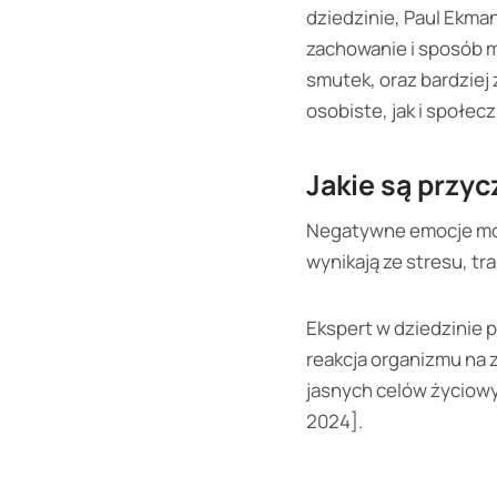
dziedzinie, Paul Ekman
zachowanie i sposób m
smutek, oraz bardziej
osobiste, jak i społec
Jakie są przy
Negatywne emocje mog
wynikają ze stresu, t
Ekspert w dziedzinie p
reakcja organizmu na
jasnych celów życiow
2024].