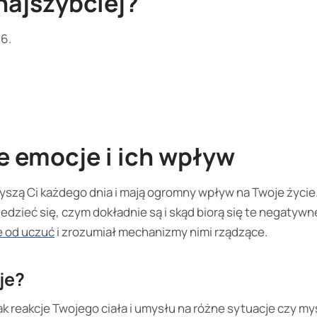
najszybciej?
6.
 emocje i ich wpływ
zą Ci każdego dnia i mają ogromny wpływ na Twoje życie. J
dzieć się, czym dokładnie są i skąd biorą się te negatywn
e od uczuć
i zrozumiał mechanizmy nimi rządzące.
je?
ak reakcje Twojego ciała i umysłu na różne sytuacje czy myś