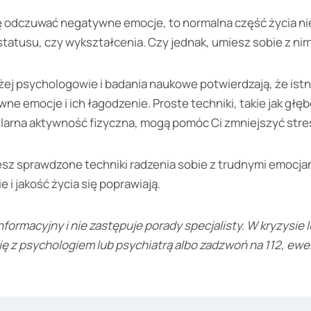
ę odczuwać negatywne emocje, to normalna część życia ni
tatusu, czy wykształcenia. Czy jednak, umiesz sobie z nim
żej psychologowie i badania naukowe potwierdzają, że ist
e emocje i ich łagodzenie. Proste techniki, takie jak głę
larna aktywność fizyczna, mogą pomóc Ci zmniejszyć stres 
esz sprawdzone techniki radzenia sobie z trudnymi emocja
i jakość życia się poprawiają.
nformacyjny i nie zastępuje porady specjalisty. W kryzysie 
ię z psychologiem lub psychiatrą albo zadzwoń na 112, ewen