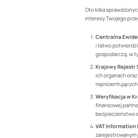
Oto kilka sprawdzonyc
interesy Twojego prze
Centralna Ewiden
i łatwo potwierd
gospodarczą, w ty
Krajowy Rejestr
ich organach oraz
reprezentujących 
Weryfikacja w K
finansowej partn
bezpieczeństwo e
VAT Information
zarejestrowanym p