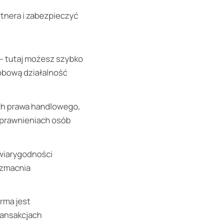
tnera i zabezpieczyć
– tutaj możesz szybko
obową działalność
ach prawa handlowego,
 uprawnieniach osób
wiarygodności
wzmacnia
rma jest
ransakcjach