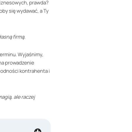
k biznesowych, prawda?
oby się wydawać, a Ty
łasną firmą.
terminu. Wyjaśnimy,
 na prowadzenie
godności kontrahenta i
agią, ale raczej