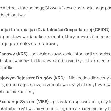
h metod, które pomogą Ci zweryfikować potencjalnego par
dsiębiorstwa:
cja i Informacja o Działalności Gospodarczej (CEIDG)
zić podstawowe dane kontrahenta, który prowadzi jednoos
m jego aktualny status prawny.
 Sądowy (KRS)
– pozwala na uzyskanie informacji o spółk
 historii wpisów. To kluczowe źródło wiedzy o strukturze i
spółki.
rajowym Rejestrze Długów (KRD)
– Niezbędna dla oceny 
era, co pomaga znacząco zredukować ryzyko kredytowe i 
konomiczne firmy.
 Exchange System (VIES)
– pozwala na sprawdzenie, czy fi
łatnikiem VAT w Unii Europejskiej, co ma znaczenie przy t