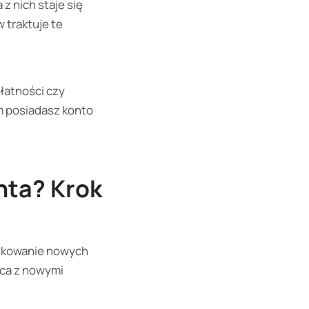
 z nich staje się
 traktuje te
płatności czy
m posiadasz konto
nta? Krok
fikowanie nowych
aca z nowymi