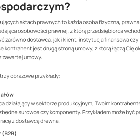
ospodarczym?
jących aktach prawnych to każda osoba fizyczna, prawna 
adająca osobowości prawnej, z którą przedsiębiorca wchodz
ć zarówno dostawca, jak i klient, instytucja finansowa czy
e kontrahent jest drugą stroną umowy, z którą łączą Cię ok
z zawartej umowy.
trzy obrazowe przykłady:
iałów
rca działający w sektorze produkcyjnym, Twoim kontrahent
ezbędne surowce czy komponenty. Przykładem może być pr
racę z dostawcą drewna.
y (B2B)