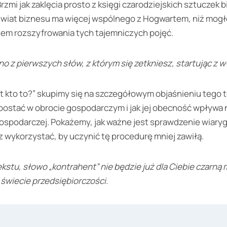
Brzmi jak zaklęcia prosto z księgi czarodziejskich sztucze
 świat biznesu ma więcej wspólnego z Hogwartem, niż mogł
em rozszyfrowania tych tajemniczych pojęć.
no z pierwszych słów, z którym się zetkniesz, startując z w
t kto to?” skupimy się na szczegółowym objaśnieniu tego 
a postać w obrocie gospodarczym i jak jej obecność wpływa
gospodarczej. Pokażemy, jak ważne jest sprawdzenie wiary
z wykorzystać, by uczynić tę procedurę mniej zawiłą.
kstu, słowo „kontrahent” nie będzie już dla Ciebie czarną m
świecie przedsiębiorczości.