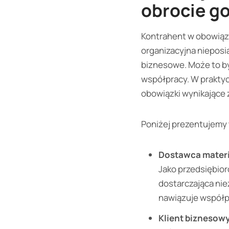
obrocie g
Kontrahent w obowiązu
organizacyjna nieposi
biznesowe. Może to by
współpracy. W praktyc
obowiązki wynikające 
Poniżej prezentujemy 
Dostawca mater
Jako przedsiębio
dostarczająca ni
nawiązuje współp
Klient biznesow