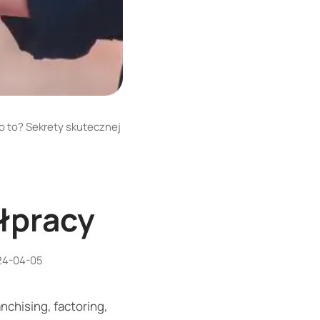
o to? Sekrety skutecznej
ółpracy
24-04-05
nchising, factoring,