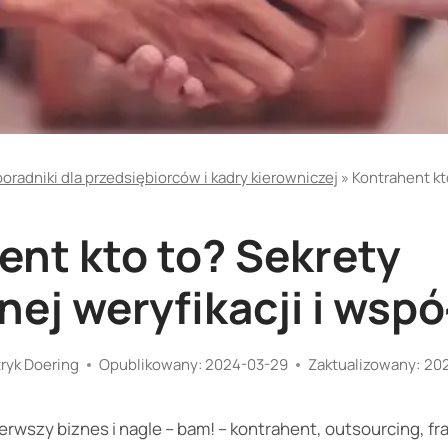
poradniki dla przedsiębiorców i kadry kierowniczej
»
Kontrahent kt
ent kto to? Sekrety
nej weryfikacji i wsp
ryk Doering
Opublikowany:
2024-03-29
Zaktualizowany:
20
wszy biznes i nagle – bam! – kontrahent, outsourcing, fra