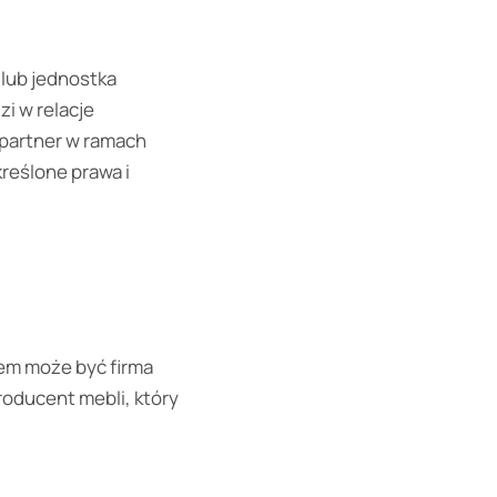
lub jednostka
i w relacje
 partner w ramach
reślone prawa i
em może być firma
oducent mebli, który