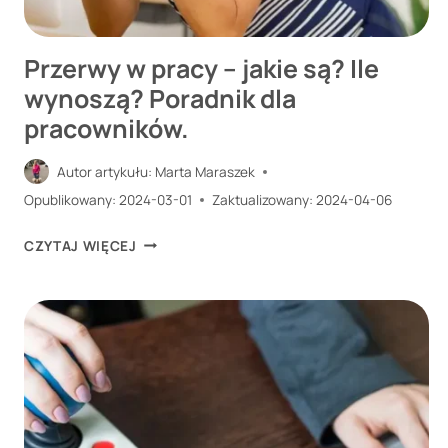
Przerwy w pracy – jakie są? Ile
wynoszą? Poradnik dla
pracowników.
Autor artykułu:
Marta Maraszek
Opublikowany:
2024-03-01
Zaktualizowany:
2024-04-06
PRZERWY
CZYTAJ WIĘCEJ
W
PRACY
–
JAKIE
SĄ?
ILE
WYNOSZĄ?