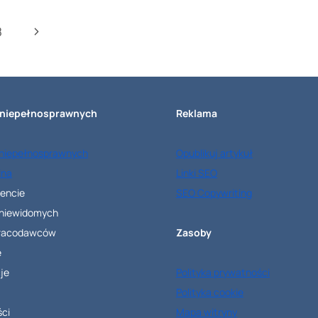
PRACY.
Następna
8
KLUCZ
DO
strona
BEZPIECZEŃSTWA
I
 niepełnosprawnych
Reklama
ZDROWIA
PRACOWNIKÓW
 niepełnosprawnych
Opublikuj artykuł
W
lna
Linki SEO
MIEJSCU
rencie
SEO Copywriting
PRACY
 niewidomych
pracodawców
Zasoby
e
je
Polityka prywatności
Polityka cookie
ci
Mapa witryny