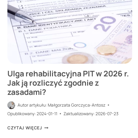
WIEDZIEĆ
O
PORAŻENIU
POŁOWICZNYM
Ulga rehabilitacyjna PIT w 2026 r.
Jak ją rozliczyć zgodnie z
zasadami?
Autor artykułu:
Małgorzata Gorczyca-Antosz
Opublikowany:
2024-01-11
Zaktualizowany:
2026-07-23
ULGA
CZYTAJ WIĘCEJ
REHABILITACYJNA