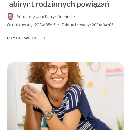
labirynt rodzinnych powiązań
Autor artykułu:
Patryk Doering
Opublikowany:
2024-03-18
Zaktualizowany:
2024-04-05
STOPNIE
CZYTAJ WIĘCEJ
POKREWIEŃSTWA.
POZNAJ
LABIRYNT
RODZINNYCH
POWIĄZAŃ