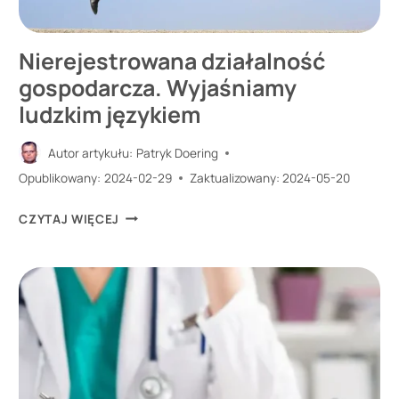
Nierejestrowana działalność
gospodarcza. Wyjaśniamy
ludzkim językiem
Autor artykułu:
Patryk Doering
Opublikowany:
2024-02-29
Zaktualizowany:
2024-05-20
NIEREJESTROWANA
CZYTAJ WIĘCEJ
DZIAŁALNOŚĆ
GOSPODARCZA.
WYJAŚNIAMY
LUDZKIM
JĘZYKIEM