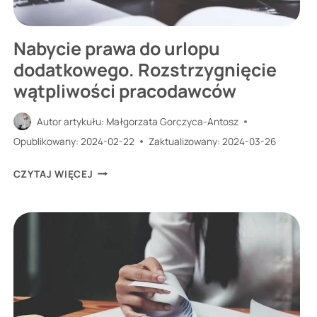
ZALEŻY
JEGO
Nabycie prawa do urlopu
KWOTA?
dodatkowego. Rozstrzygnięcie
wątpliwości pracodawców
Autor artykułu:
Małgorzata Gorczyca-Antosz
Opublikowany:
2024-02-22
Zaktualizowany:
2024-03-26
NABYCIE
CZYTAJ WIĘCEJ
PRAWA
DO
URLOPU
DODATKOWEGO.
ROZSTRZYGNIĘCIE
WĄTPLIWOŚCI
PRACODAWCÓW