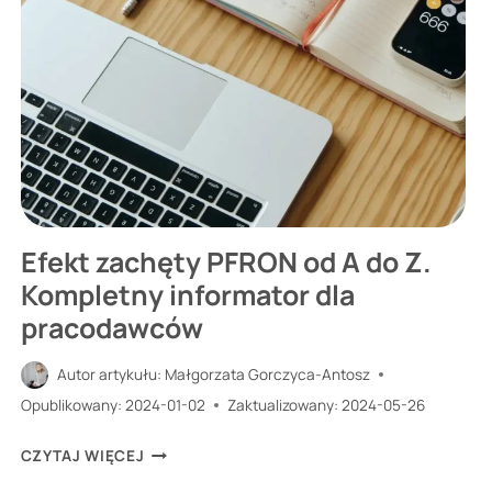
W
2026
R?
POTRZEBY
A
STAN
FAKTYCZNY
Efekt zachęty PFRON od A do Z.
Kompletny informator dla
pracodawców
Autor artykułu:
Małgorzata Gorczyca-Antosz
Opublikowany:
2024-01-02
Zaktualizowany:
2024-05-26
EFEKT
CZYTAJ WIĘCEJ
ZACHĘTY