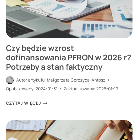
Czy będzie wzrost
dofinansowania PFRON w 2026 r?
Potrzeby a stan faktyczny
Autor artykułu:
Małgorzata Gorczyca-Antosz
Opublikowany:
2024-01-31
Zaktualizowany:
2026-01-19
CZY
CZYTAJ WIĘCEJ
BĘDZIE
WZROST
DOFINANSOWANIA
PFRON