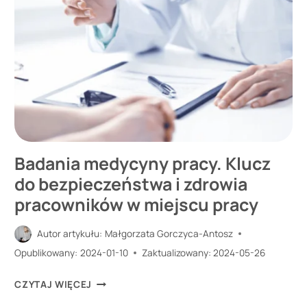
PORADNIK
KROK
PO
KROKU
Badania medycyny pracy. Klucz
do bezpieczeństwa i zdrowia
pracowników w miejscu pracy
Autor artykułu:
Małgorzata Gorczyca-Antosz
Opublikowany:
2024-01-10
Zaktualizowany:
2024-05-26
BADANIA
CZYTAJ WIĘCEJ
MEDYCYNY