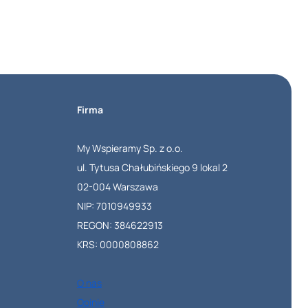
PFRON
OD
A
DO
Z.
Firma
KOMPLETNY
INFORMATOR
My Wspieramy Sp. z o.o.
DLA
ul. Tytusa Chałubińskiego 9 lokal 2
PRACODAWCÓW
02-004 Warszawa
NIP: 7010949933
REGON: 384622913
KRS: 0000808862
O nas
Opinie