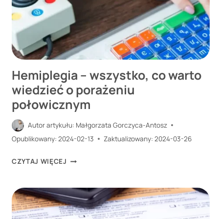
PORADNIK
DLA
PRACOWNIKÓW.
Hemiplegia – wszystko, co warto
wiedzieć o porażeniu
połowicznym
Autor artykułu:
Małgorzata Gorczyca-Antosz
Opublikowany:
2024-02-13
Zaktualizowany:
2024-03-26
HEMIPLEGIA
CZYTAJ WIĘCEJ
–
WSZYSTKO,
CO
WARTO