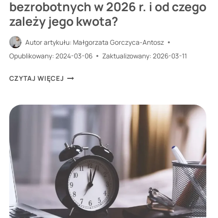
bezrobotnych w 2026 r. i od czego
zależy jego kwota?
Autor artykułu:
Małgorzata Gorczyca-Antosz
Opublikowany:
2024-03-06
Zaktualizowany:
2026-03-11
ILE
CZYTAJ WIĘCEJ
WYNOSI
ZASIŁEK
DLA
BEZROBOTNYCH
W
2026
R.
I
OD
CZEGO