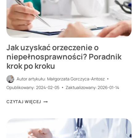
Jak uzyskać orzeczenie o
niepełnosprawności? Poradnik
krok po kroku
Autor artykułu:
Małgorzata Gorczyca-Antosz
Opublikowany:
2024-02-05
Zaktualizowany:
2026-01-14
JAK
CZYTAJ WIĘCEJ
UZYSKAĆ
ORZECZENIE
O
NIEPEŁNOSPRAWNOŚCI?