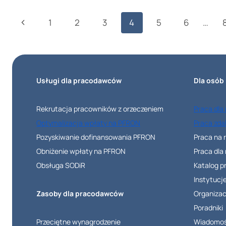
PIT
Nawigacja
Poprzednia
1
2
3
4
5
6
…
W
strony
2026
strona
R.
JAK
Usługi dla pracodawców
Dla osób
JĄ
ROZLICZYĆ
Rekrutacja pracowników z orzeczeniem
Praca dla
ZGODNIE
Optymalizacja wpłaty na PFRON
Praca zda
Z
Pozyskiwanie dofinansowania PFRON
Praca na 
ZASADAMI?
Obniżenie wpłaty na PFRON
Praca dla
Obsługa SODiR
Katalog 
Instytucj
Zasoby dla pracodawców
Organizac
Poradniki
Przeciętne wynagrodzenie
Wiadomoś