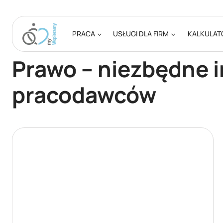
Przejdź
do
treści
PRACA
USŁUGI DLA FIRM
KALKULAT
Prawo – niezbędne i
pracodawców