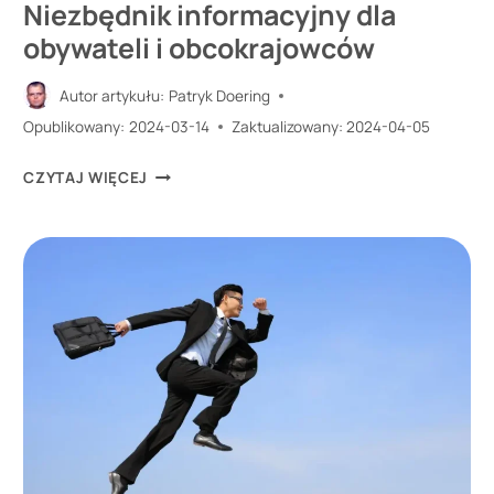
Niezbędnik informacyjny dla
obywateli i obcokrajowców
Autor artykułu:
Patryk Doering
Opublikowany:
2024-03-14
Zaktualizowany:
2024-04-05
ZAŚWIADCZENIE
CZYTAJ WIĘCEJ
O
NIEKARALNOŚCI.
NIEZBĘDNIK
INFORMACYJNY
DLA
OBYWATELI
I
OBCOKRAJOWCÓW