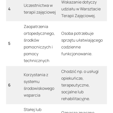
Wskazanie dotyczy
Uczestnictwa w
4
udziału w Warsztacie
terapii zajęciowej
Terapii Zajęciowej.
Zaopatrzenia
ortopedycznego,
Osoba potrzebuje
środków
sprzętu ułatwiającego
5
pomocniczych i
codzienne
pomocy
funkcjonowanie.
technicznych
Chodzić np. o usługi
Korzystania z
opiekuńcze,
systemu
6
terapeutyczne,
środowiskowego
socjalne lub
wsparcia
rehabilitacyjne.
Stałej lub
Oznacza znaczne