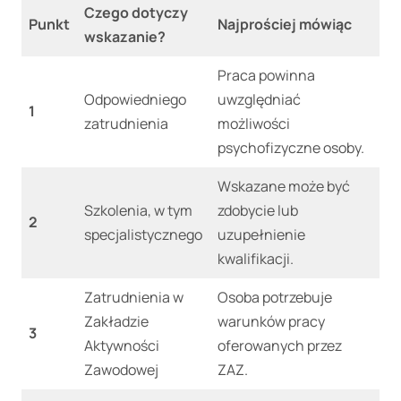
Czego dotyczy
Punkt
Najprościej mówiąc
wskazanie?
Praca powinna
Odpowiedniego
uwzględniać
1
zatrudnienia
możliwości
psychofizyczne osoby.
Wskazane może być
Szkolenia, w tym
zdobycie lub
2
specjalistycznego
uzupełnienie
kwalifikacji.
Zatrudnienia w
Osoba potrzebuje
Zakładzie
warunków pracy
3
Aktywności
oferowanych przez
Zawodowej
ZAZ.