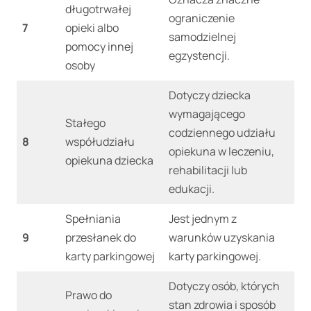
długotrwałej
ograniczenie
7
opieki albo
samodzielnej
pomocy innej
egzystencji.
osoby
Dotyczy dziecka
wymagającego
Stałego
codziennego udziału
8
współudziału
opiekuna w leczeniu,
opiekuna dziecka
rehabilitacji lub
edukacji.
Spełniania
Jest jednym z
9
przesłanek do
warunków uzyskania
karty parkingowej
karty parkingowej.
Dotyczy osób, których
Prawo do
stan zdrowia i sposób