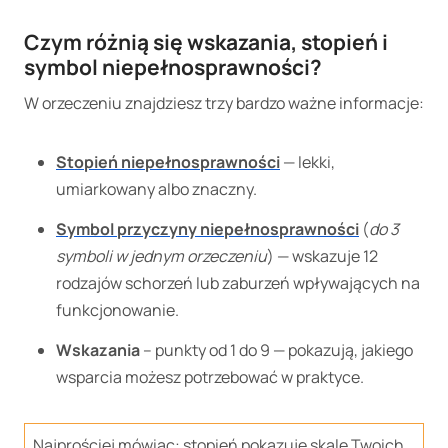
Czym różnią się wskazania, stopień i
symbol niepełnosprawności?
W orzeczeniu znajdziesz trzy bardzo ważne informacje:
Stopień niepełnosprawności
— lekki,
umiarkowany albo znaczny.
Symbol przyczyny niepełnosprawności
(
do 3
symboli w jednym orzeczeniu
) — wskazuje 12
rodzajów schorzeń lub zaburzeń wpływających na
funkcjonowanie.
Wskazania
– punkty od 1 do 9 — pokazują, jakiego
wsparcia możesz potrzebować w praktyce.
Najprościej mówiąc: stopień pokazuje skalę Twoich