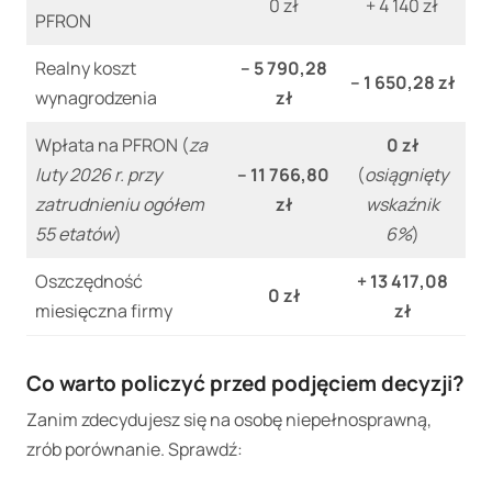
0 zł
+ 4 140 zł
PFRON
Realny koszt
– 5 790,28
– 1 650,28 zł
wynagrodzenia
zł
Wpłata na PFRON (
za
0 zł
luty 2026 r. przy
– 11 766,80
(
osiągnięty
zatrudnieniu ogółem
zł
wskaźnik
55 etatów
)
6%
)
Oszczędność
+ 13 417,08
0 zł
miesięczna firmy
zł
Co warto policzyć przed podjęciem decyzji?
Zanim zdecydujesz się na osobę niepełnosprawną,
zrób porównanie. Sprawdź: