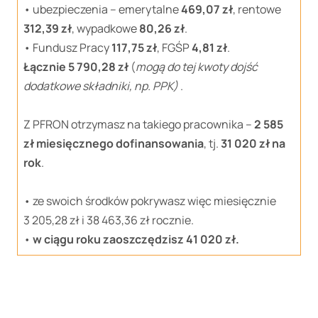
• ubezpieczenia – emerytalne
469,07 zł
, rentowe
312,39 zł
, wypadkowe
80,26 zł
.
• Fundusz Pracy
117,75 zł
, FGŚP
4,81 zł
.
Łącznie 5 790,28 zł
(
mogą do tej kwoty dojść
dodatkowe składniki, np. PPK)
.
Z PFRON otrzymasz na takiego pracownika –
2 585
zł miesięcznego dofinansowania
, tj.
31 020 zł na
rok
.
• ze swoich środków pokrywasz więc miesięcznie
3 205,28 zł i 38 463,36 zł rocznie.
•
w ciągu roku zaoszczędzisz 41 020 zł.