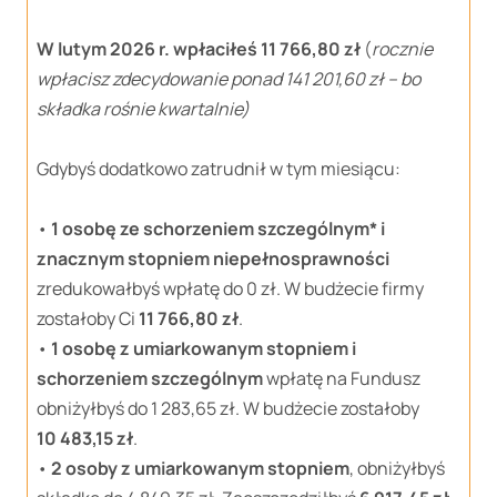
W lutym 2026 r. wpłaciłeś 11 766,80 zł
(
rocznie
wpłacisz zdecydowanie ponad 141 201,60 zł – bo
składka rośnie kwartalnie)
Gdybyś dodatkowo zatrudnił w tym miesiącu:
•
1 osobę ze schorzeniem szczególnym* i
znacznym stopniem niepełnosprawności
zredukowałbyś wpłatę do 0 zł. W budżecie firmy
zostałoby Ci
11 766,80 zł
.
•
1 osobę z umiarkowanym stopniem i
schorzeniem
szczególnym
wpłatę na Fundusz
obniżyłbyś do 1 283,65 zł. W budżecie zostałoby
10 483,15 zł
.
•
2 osoby z umiarkowanym stopniem
, obniżyłbyś