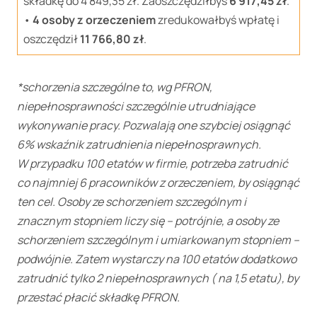
składkę do 4 849,35 zł. Zaoszczędziłbyś
6 917,45 zł
.
•
4 osoby z orzeczeniem
zredukowałbyś wpłatę i
oszczędził
11 766,80 zł
.
*schorzenia szczególne to, wg PFRON,
niepełnosprawności szczególnie utrudniające
wykonywanie pracy.
Pozwalają one szybciej osiągnąć
6% wskaźnik zatrudnienia niepełnosprawnych.
W przypadku 100 etatów w firmie, potrzeba zatrudnić
co najmniej 6 pracowników z orzeczeniem, by osiągnąć
ten cel. Osoby ze schorzeniem szczególnym i
znacznym stopniem liczy się – potrójnie, a osoby ze
schorzeniem szczególnym i umiarkowanym stopniem –
podwójnie. Zatem wystarczy na 100 etatów dodatkowo
zatrudnić tylko 2 niepełnosprawnych ( na 1,5 etatu), by
przestać płacić składkę PFRON.