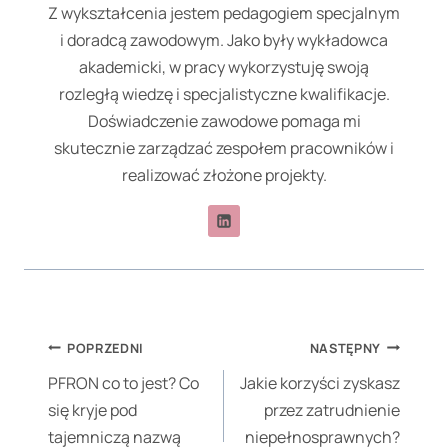
Z wykształcenia jestem pedagogiem specjalnym
i doradcą zawodowym. Jako były wykładowca
akademicki, w pracy wykorzystuję swoją
rozległą wiedzę i specjalistyczne kwalifikacje.
Doświadczenie zawodowe pomaga mi
skutecznie zarządzać zespołem pracowników i
realizować złożone projekty.
Nawigacja
POPRZEDNI
NASTĘPNY
wpisu
PFRON co to jest? Co
Jakie korzyści zyskasz
się kryje pod
przez zatrudnienie
tajemniczą nazwą
niepełnosprawnych?