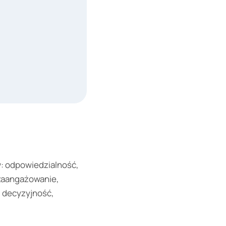
w: odpowiedzialność,
 zaangażowanie,
, decyzyjność,