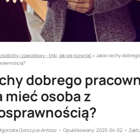
sobisty i zawodowy - triki, jak się rozwijać
»
Jakie cechy dobreg
prawnością?
echy dobrego pracown
 mieć osoba z
osprawnością?
łgorzata Gorczyca-Antosz
Opublikowany:
2025-04-02
Zakt