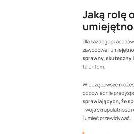
Jaką rolę 
umiejętno
Dla każdego pracodawc
zawodowe i umiejętno
sprawny, skuteczny 
talentem.
Wiedzę zawsze możesz 
odpowiednie predyspo
sprawiających, że sp
Twoja skrupulatność i
i umieć przewidywać.