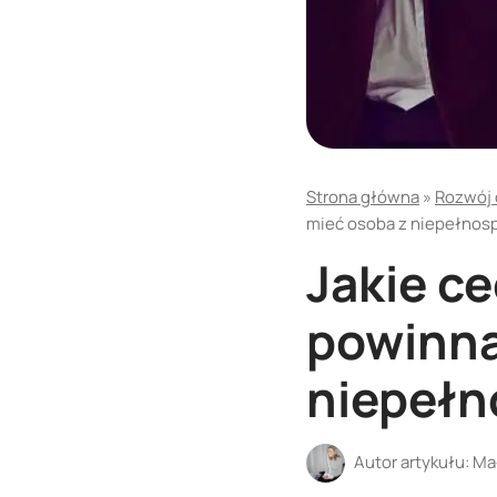
Strona główna
»
Rozwój o
mieć osoba z niepełnos
Jakie c
powinna
niepełn
Autor artykułu:
Ma