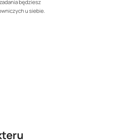
 zadania będziesz
owniczych u siebie.
kteru