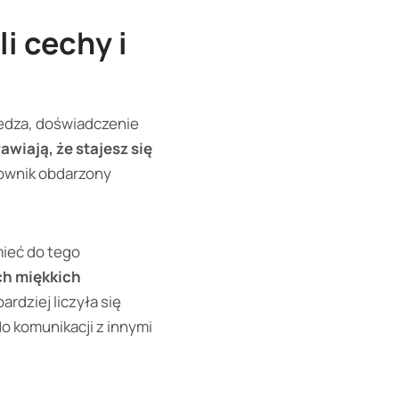
i cechy i
iedza, doświadczenie
awiają, że stajesz się
cownik obdarzony
mieć do tego
ch miękkich
rdziej liczyła się
o komunikacji z innymi