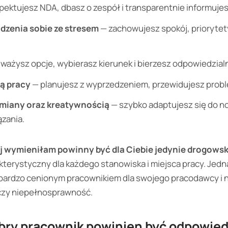
pektujesz NDA, dbasz o zespół i transparentnie informuje
dzenia sobie ze stresem
— zachowujesz spokój, priorytety
 ważysz opcje, wybierasz kierunek i bierzesz odpowiedzial
ją pracy
— planujesz z wyprzedzeniem, przewidujesz prob
zmiany oraz kreatywnością
— szybko adaptujesz się do 
zania.
j wymieniłam powinny być dla Ciebie jedynie drogows
kterystyczny dla każdego stanowiska i miejsca pracy. Jedn
 bardzo cenionym pracownikiem dla swojego pracodawcy i n
 czy niepełnosprawność.
obry pracownik powinien być odpowied