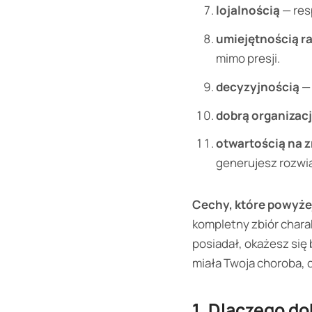
lojalnością
— res
umiejętnością ra
mimo presji.
decyzyjnością
—
dobrą organizac
otwartością na 
generujesz rozwią
Cechy, które powyże
kompletny zbiór chara
posiadał, okażesz się
miała Twoja choroba,
1. Dlaczego d