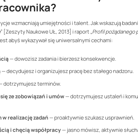
racownika?
cje wzmacniają umiejętności i talent. Jak wskazują badan
e
” [Zeszyty Naukowe UŁ, 2013] i raport „
Profil pożądanego 
jest abyś wykazywał się uniwersalnymi cechami:
ścią
— dowozisz zadania i bierzesz konsekwencje.
ą
— decydujesz i organizujesz pracę bez stałego nadzoru.
— dotrzymujesz terminów.
się ze zobowiązań i umów
— dotrzymujesz ustaleń i komu
w realizację zadań
— proaktywnie szukasz usprawnień.
ią i chęcią współpracy
— jasno mówisz, aktywnie słuch