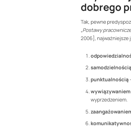
dobrego p
Tak, pewne predyspozy
„
Postawy pracownicz
2006], najważniejsze 
odpowiedzialno
samodzielności
punktualnością
wywiązywaniem 
wyprzedzeniem.
zaangażowaniem 
komunikatywnośc