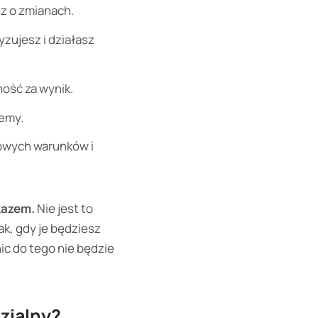
sz o zmianach.
zujesz i działasz
ność za wynik.
lemy.
nowych warunków i
kazem.
Nie jest to
ak, gdy je będziesz
ic do tego nie będzie
zialny?