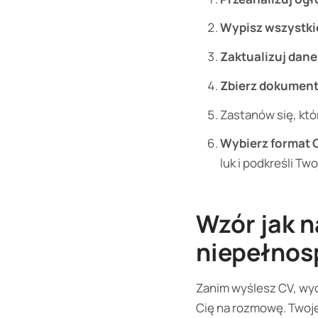
Wypisz wszystki
Zaktualizuj dane
Zbierz dokumen
Zastanów się, kt
Wybierz format 
luk i podkreśli Tw
Wzór jak n
niepełnosp
Zanim wyślesz CV, wyob
Cię na rozmowę. Twoj