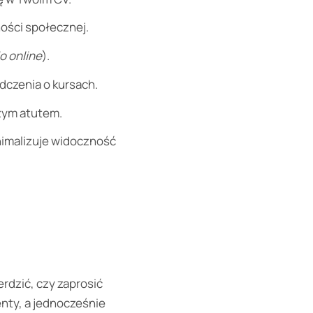
ności społecznej.
io online
).
adczenia o kursach.
zym atutem.
inimalizuje widoczność
rdzić, czy zaprosić
nty, a jednocześnie