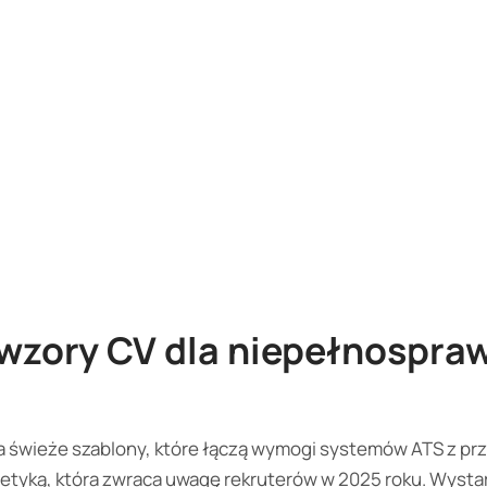
 wzory CV dla niepełnospra
a świeże szablony, które łączą wymogi systemów ATS z prz
tetyką, która zwraca uwagę rekruterów w 2025 roku. Wysta