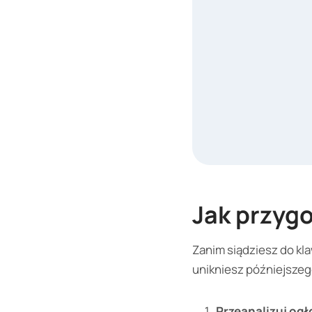
Jak przygo
Zanim siądziesz do kla
unikniesz późniejsze
Przeanalizuj ogł