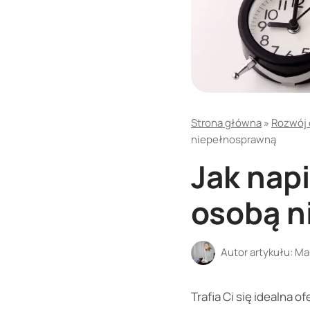
Strona główna
»
Rozwój o
niepełnosprawną
Jak nap
osobą n
Autor artykułu:
Ma
Trafia Ci się idealna 