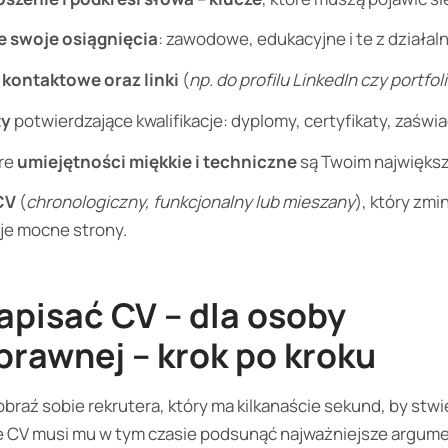
e swoje osiągnięcia
: zawodowe, edukacyjne i te z działal
 kontaktowe oraz linki
(
np. do profilu LinkedIn czy portfol
ty
potwierdzające kwalifikacje: dyplomy, certyfikaty, zaświ
óre
umiejętności miękkie i techniczne
są Twoim najwięks
CV
(
chronologiczny, funkcjonalny lub mieszany
), który zm
oje mocne strony.
apisać CV – dla osoby
rawnej – krok po kroku
raź sobie rekrutera, który ma kilkanaście sekund, by stwie
e CV musi mu w tym czasie podsunąć najważniejsze argume