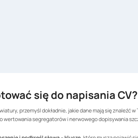
tować się do napisania CV?
wiatury, przemyśl dokładnie, jakie dane mają się znaleźć w
go wertowania segregatorów i nerwowego dopisywania szc
oszenie i podkreśl słowa – klucze
, które muszą pojawić s