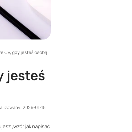
e CV, gdy jesteś osobą
 jesteś
alizowany:
2026-01-15
ujesz „wzór jak napisać