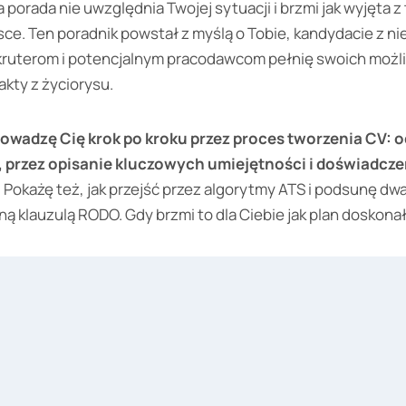
a porada nie uwzględnia Twojej sytuacji i brzmi jak wyjęta z
jsce. Ten poradnik powstał z myślą o Tobie, kandydacie z 
kruterom i potencjalnym pracodawcom pełnię swoich możliw
kty z życiorysu.
owadzę Cię krok po kroku przez proces tworzenia CV: 
przez opisanie kluczowych umiejętności i doświadczeń
. Pokażę też, jak przejść przez algorytmy ATS i podsunę dw
ną klauzulą RODO. Gdy brzmi to dla Ciebie jak plan doskonał