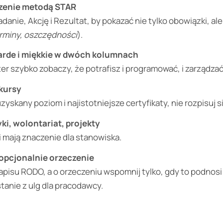
zenie metodą STAR
danie, Akcję i Rezultat, by pokazać nie tylko obowiązki, a
erminy, oszczędności
).
arde i miękkie w dwóch kolumnach
ter szybko zobaczy, że potrafisz i programować, i zarządzać
kursy
yskany poziom i najistotniejsze certyfikaty, nie rozpisuj 
ki, wolontariat, projekty
i mają znaczenie dla stanowiska.
opcjonalnie orzeczenie
apisu RODO, a o orzeczeniu wspomnij tylko, gdy to podnosi
tanie z ulg dla pracodawcy.