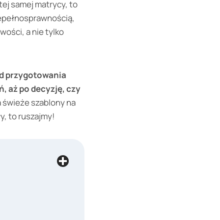
 tej samej matrycy, to
niepełnosprawnością,
ości, a nie tylko
od przygotowania
, aż po decyzję, czy
a świeże szablony na
y, to ruszajmy!