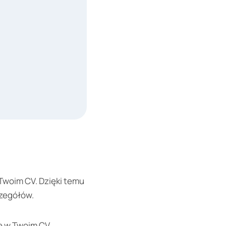
 Twoim CV. Dzięki temu
zegółów.
ię w Twoim CV.