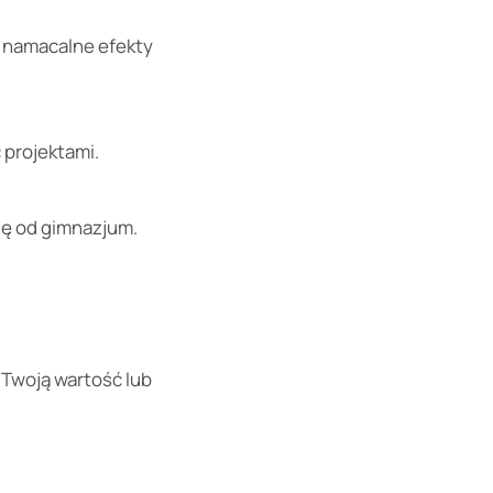
le namacalne efekty
 projektami.
się od gimnazjum.
 Twoją wartość lub