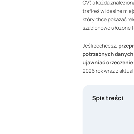
CV”, a każda znalezion
trafiłeś w idealne mie
który chce pokazać re
szablonowo ułożone fa
Jeśli zechcesz,
przepr
potrzebnych danych, 
ujawniać orzeczenie
2026 rok wraz z aktual
Spis treści