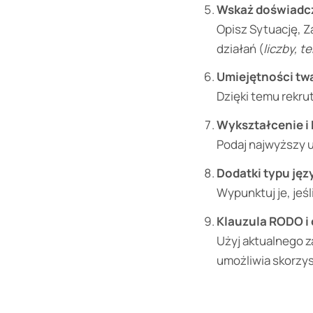
Wskaż doświadc
Opisz Sytuację, Za
działań (
liczby, t
Umiejętności tw
Dzięki temu rekru
Wykształcenie i 
Podaj najwyższy uz
Dodatki typu języ
Wypunktuj je, jeśl
Klauzula RODO i 
Użyj aktualnego z
umożliwia skorzys