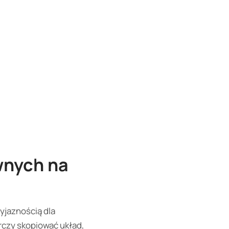
wnych na
yjaznością dla
rczy skopiować układ,