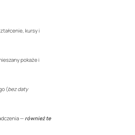
tałcenie, kursy i
mieszany pokaże i
go (
bez daty
iadczenia —
również te