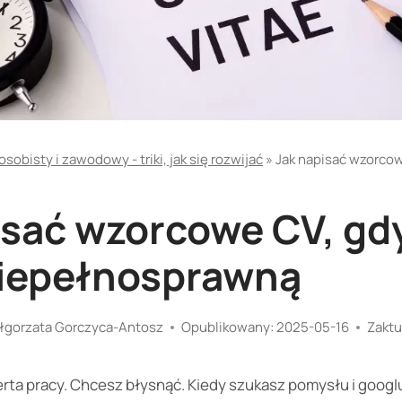
sobisty i zawodowy - triki, jak się rozwijać
»
Jak napisać wzorcow
isać wzorcowe CV, gdy
iepełnosprawną
łgorzata Gorczyca-Antosz
Opublikowany:
2025-05-16
Zaktu
oferta pracy. Chcesz błysnąć. Kiedy szukasz pomysłu i googl