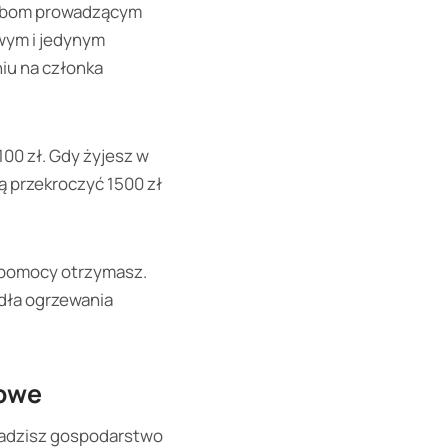
osobom prowadzącym
wym i jedynym
iu na członka
00 zł. Gdy żyjesz w
ą przekroczyć 1500 zł
 pomocy otrzymasz.
ódła ogrzewania
owe
wadzisz gospodarstwo