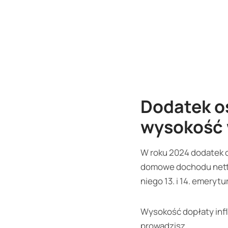
Dodatek o
wysokość 
W roku 2024 dodatek o
domowe dochodu netto.
niego 13. i 14. emerytur
Wysokość dopłaty infl
prowadzisz.