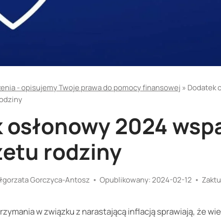
enia - opisujemy Twoje prawa do pomocy finansowej
»
Dodatek 
rodziny
 osłonowy 2024 wsp
żetu rodziny
łgorzata Gorczyca-Antosz
Opublikowany:
2024-02-12
Zaktu
zymania w związku z narastającą inflacją sprawiają, że wie