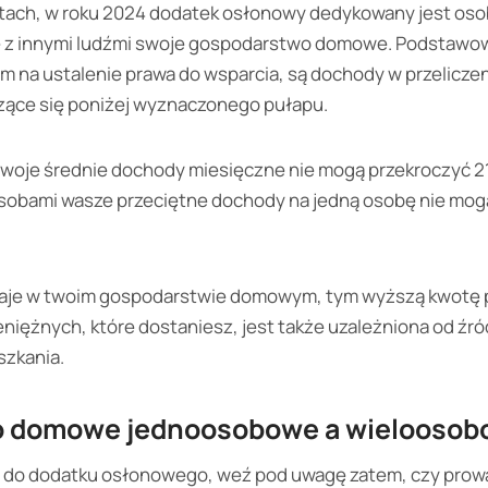
h latach, w roku 2024 dodatek osłonowy dedykowany jest 
e z innymi ludźmi swoje gospodarstwo domowe. Podstawo
m na ustalenie prawa do wsparcia, są dochody w przeliczen
ące się poniżej wyznaczonego pułapu.
 twoje średnie dochody miesięczne nie mogą przekroczyć 21
 osobami wasze przeciętne dochody na jedną osobę nie mog
taje w twoim gospodarstwie domowym, tym wyższą kwotę
iężnych, które dostaniesz, jest także uzależniona od źr
szkania.
 domowe jednoosobowe a wieloosob
o do dodatku osłonowego, weź pod uwagę zatem, czy pro