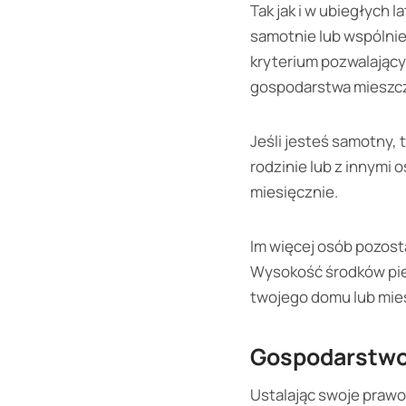
Tak jak i w ubiegłyc
samotnie lub wspólni
kryterium pozwalający
gospodarstwa mieszcz
Jeśli jesteś samotny,
rodzinie lub z innymi
miesięcznie.
Im więcej osób pozos
Wysokość środków pien
twojego domu lub mie
Gospodarstwo
Ustalając swoje praw