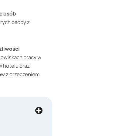
ie osób
órych osoby z
liwości
nowiskach pracy w
w hotelu oraz
ów z orzeczeniem.