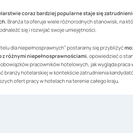
larstwie coraz bardziej popularne staje się zatrudnien
ch.
Branża ta oferuje wiele różnorodnych stanowisk, na kt
dnaleźć się i rozwijać swoje umiejętności.
otelu dla niepełnosprawnych” postaramy się przybliżyć
moż
ób z różnymi niepełnosprawnościami
, opowiedzieć o sta
res obowiązków pracowników hotelowych, jak wygląda praca 
ć branży hotelarskiej w kontekście zatrudnienia kandydat
zych ofert pracy w hotelach na terenie całego kraju.