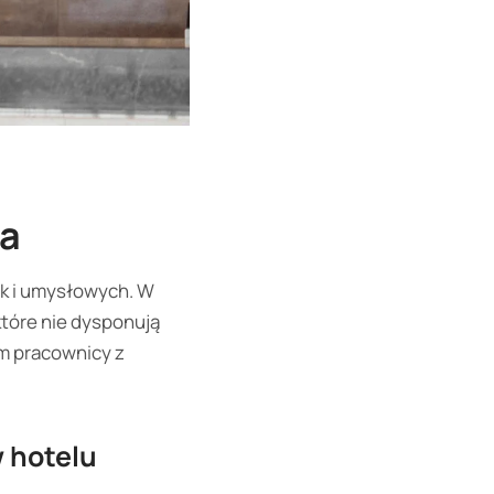
ka
ak i umysłowych. W
które nie dysponują
m pracownicy z
 hotelu