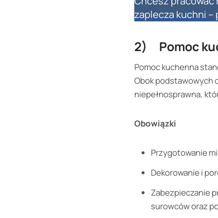
Chcesz pracować n
zaplecza kuchni –
2) Pomoc ku
Pomoc kuchenna stano
Obok podstawowych o
niepełnosprawna, któr
Obowiązki
Przygotowanie mi
Dekorowanie i por
Zabezpieczanie p
surowców oraz po