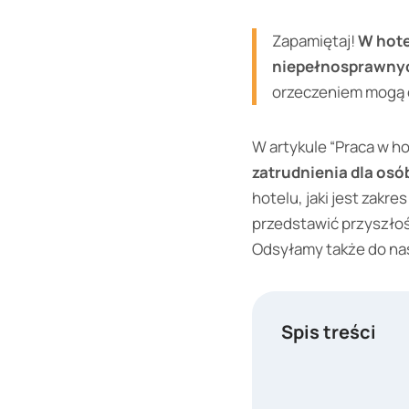
Zapamiętaj!
W hote
niepełnosprawny
orzeczeniem mogą o
W artykule “Praca w h
zatrudnienia dla os
hotelu, jaki jest zak
przedstawić przyszłoś
Odsyłamy także do nas
Spis treści