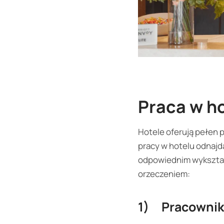
Praca w h
Hotele oferują pełen 
pracy w hotelu odnajd
odpowiednim wykształ
orzeczeniem:
1) Pracownik 