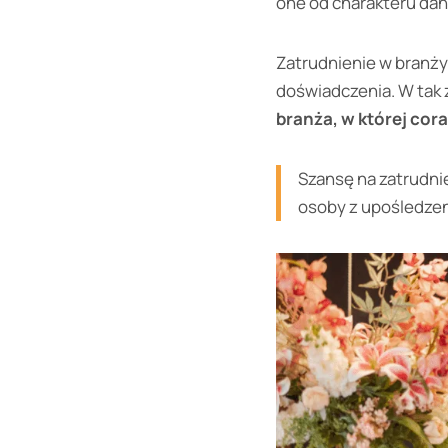
one od charakteru da
Zatrudnienie w branży 
doświadczenia. W tak 
branża, w której cor
Szansę na zatrudnie
osoby z upośledzeni