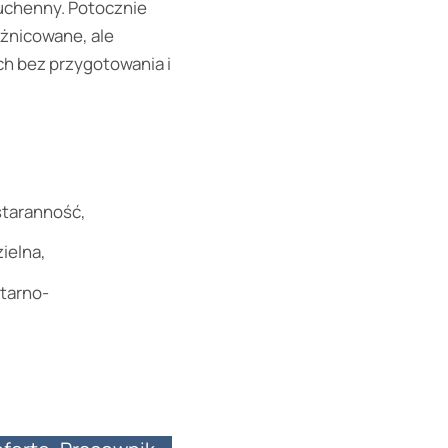
kuchenny. Potocznie
óżnicowane, ale
ch bez przygotowania i
staranność,
ielna,
itarno-