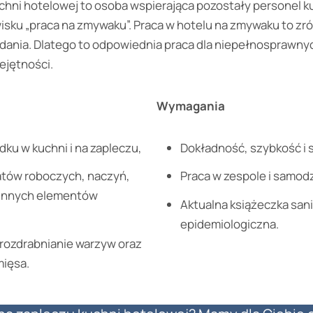
chni hotelowej to osoba wspierająca pozostały personel 
isku „praca na zmywaku”. Praca w hotelu na zmywaku to zr
adania. Dlatego to odpowiednia praca dla niepełnosprawny
ejętności.
Wymagania
ku w kuchni i na zapleczu,
Dokładność, szybkość i 
atów roboczych, naczyń,
Praca w zespole i samodz
i innych elementów
Aktualna książeczka san
epidemiologiczna.
i rozdrabnianie warzyw oraz
mięsa.