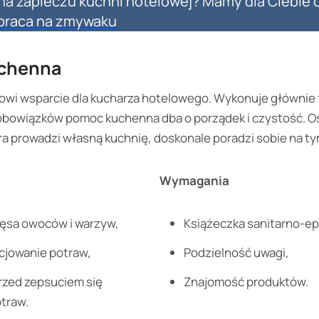
a zapleczu kuchni hotelowej? Mamy dla Ciebie 
 praca na zmywaku
chenna
wi wsparcie dla kucharza hotelowego. Wykonuje głównie 
bowiązków pomoc kuchenna dba o porządek i czystość. O
a prowadzi własną kuchnię, doskonale poradzi sobie na t
Wymagania
ęsa owoców i warzyw,
Książeczka sanitarno-ep
cjowanie potraw,
Podzielność uwagi,
rzed zepsuciem się
Znajomość produktów.
traw.