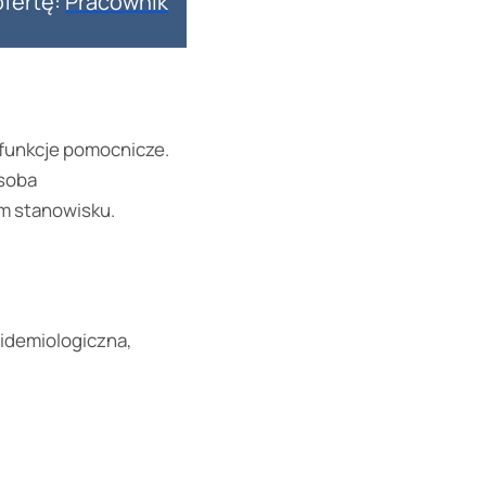
ofertę:
Pracownik
funkcje pomocnicze.
soba
ym stanowisku.
idemiologiczna,