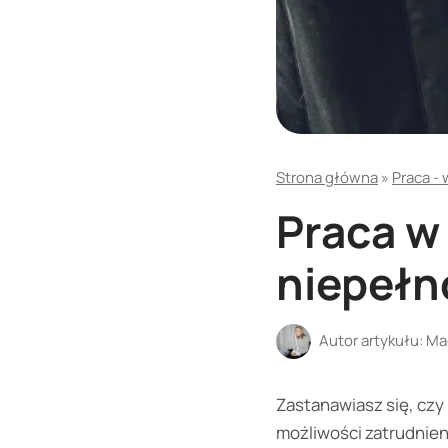
Strona główna
»
Praca -
Praca w 
niepeł
Autor artykułu:
Ma
Zastanawiasz się, czy
możliwości zatrudnien