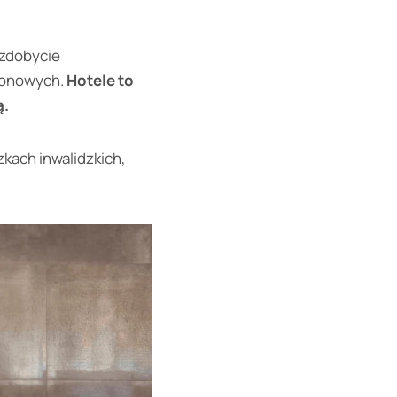
 zdobycie
ezonowych.
Hotele to
ą.
zkach inwalidzkich,